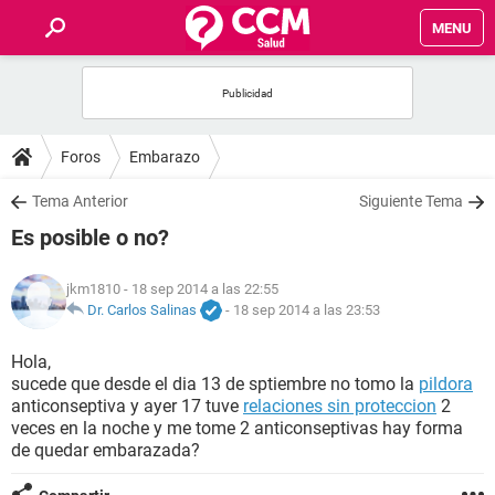
MENU
INICIO
FOROS
Foros
Embarazo
SALUD
Tema Anterior
Siguiente Tema
Es posible o no?
FAMILIA
jkm1810
- 18 sep 2014 a las 22:55
NUTRICIÓN
Dr. Carlos Salinas
-
18 sep 2014 a las 23:53
Hola,
BIENESTAR
sucede que desde el dia 13 de sptiembre no tomo la
pildora
anticonseptiva y ayer 17 tuve
relaciones sin proteccion
2
SEXUALIDAD
veces en la noche y me tome 2 anticonseptivas hay forma
de quedar embarazada?
GLOSARIO