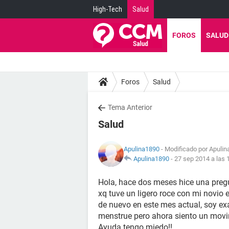
High-Tech
Salud
FOROS
SALUD
Foros
Salud
Tema Anterior
Salud
Apulina1890
- Modificado por Apulin
Apulina1890
-
27 sep 2014 a las 
Hola, hace dos meses hice una preg
xq tuve un ligero roce con mi novio
de nuevo en este mes actual, soy e
menstrue pero ahora siento un movim
Ayuda tengo miedo!!