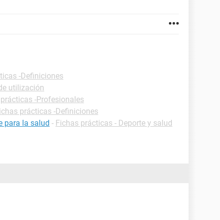
ticas -Definiciones
de utilización
prácticas -Profesionales
ichas prácticas -Definiciones
e para la salud
-
Fichas prácticas - Deporte y salud