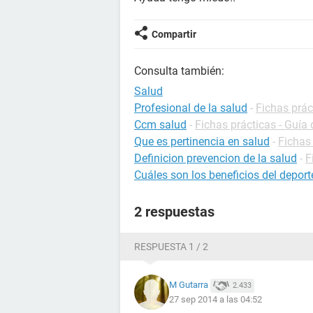
Compartir
Consulta también:
Salud
Profesional de la salud
-
Fichas prác
Ccm salud
-
Fichas prácticas - Guía 
Que es pertinencia en salud
-
Fichas 
Definicion prevencion de la salud
-
F
Cuáles son los beneficios del deport
2 respuestas
RESPUESTA 1 / 2
M Gutarra
2.433
27 sep 2014 a las 04:52