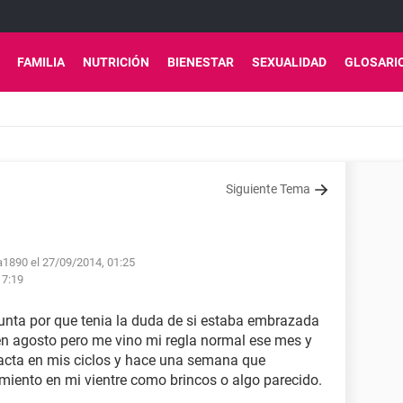
FAMILIA
NUTRICIÓN
BIENESTAR
SEXUALIDAD
GLOSARI
Siguiente Tema
a1890 el 27/09/2014, 01:25
17:19
unta por que tenia la duda de si estaba embrazada
 en agosto pero me vino mi regla normal ese mes y
xacta en mis ciclos y hace una semana que
iento en mi vientre como brincos o algo parecido.