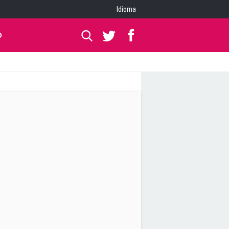
Idioma
O