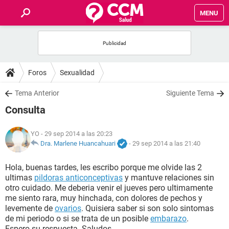
MENU
INICIO
FOROS
Foros
Sexualidad
SALUD
Tema Anterior
Siguiente Tema
Consulta
FAMILIA
YO
- 29 sep 2014 a las 20:23
NUTRICIÓN
Dra. Marlene Huancahuari
-
29 sep 2014 a las 21:40
Hola, buenas tardes, les escribo porque me olvide las 2
BIENESTAR
ultimas
pildoras anticonceptivas
y mantuve relaciones sin
otro cuidado. Me deberia venir el jueves pero ultimamente
SEXUALIDAD
me siento rara, muy hinchada, con dolores de pechos y
levemente de
ovarios
. Quisiera saber si son solo sintomas
de mi periodo o si se trata de un posible
embarazo
.
GLOSARIO
Espero su respuesta. Saludos.