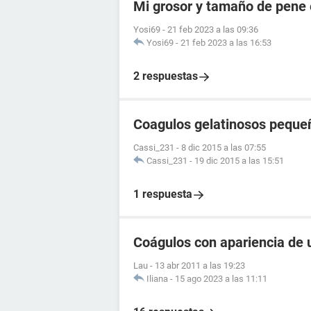
Mi grosor y tamaño de pene 
Yosi69
-
21 feb 2023 a las 09:36
Yosi69
-
21 feb 2023 a las 16:53
2 respuestas
Coagulos gelatinosos peque
Cassi_231
-
8 dic 2015 a las 07:55
Cassi_231
-
19 dic 2015 a las 15:51
1 respuesta
Coágulos con apariencia de 
Lau
-
13 abr 2011 a las 19:23
Iliana
-
15 ago 2023 a las 11:11