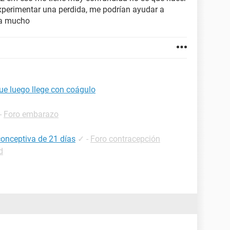
xperimentar una perdida, me podrían ayudar a
ía mucho
que luego llege con coágulo
-
Foro embarazo
conceptiva de 21 días
✓
-
Foro contracepción
d