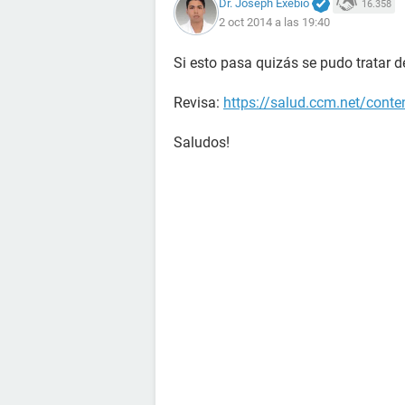
Dr. Joseph Exebio
16.358
2 oct 2014 a las 19:40
Si esto pasa quizás se pudo tratar 
Revisa:
https://salud.ccm.net/conte
Saludos!