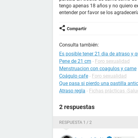
tengo apenas 18 años y no quiero e
entender por favor se los agradecer
Compartir
Consulta también:
Es posible tener 21 dia de atraso y 
Pene de 21 cm
-
Foro sexualidad
Menstruacion con coagulos y carne
Coágulo cafe
-
Foro sexualidad
Que pasa si pierdo una pastilla anti
Atraso regla
-
Fichas prácticas -Salu
2 respuestas
RESPUESTA 1 / 2