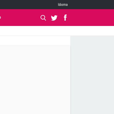
Idioma
O