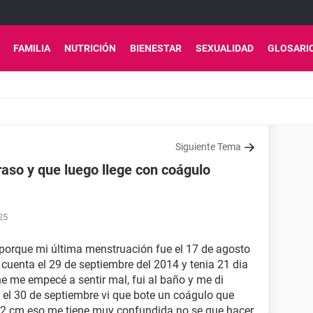
FAMILIA
NUTRICIÓN
BIENESTAR
SEXUALIDAD
GLOSARI
Siguiente Tema
traso y que luego llege con coágulo
25
 porque mi última menstruación fue el 17 de agosto
cuenta el 29 de septiembre del 2014 y tenia 21 dia
che me empecé a sentir mal, fui al baño y me di
el 30 de septiembre vi que bote un coágulo que
e 2 cm eso me tiene muy confundida no se que hacer