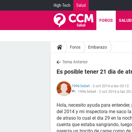
High-Tech
Salud
FOROS
SALUD
Foros
Embarazo
Tema Anterior
Es posible tener 21 dia de a
1996.lisbet
- 2 oct 2014 a las 03:12
1996.lisbet -
2 oct 2014 a las 20:
Hola, necesito ayuda para entender,
del 2014 y mi inspectora me saco la 
de atraso lo cual el dia 29 en la no
cuenta que estaba sangrando, luego 
parecía un trocito de carne como d