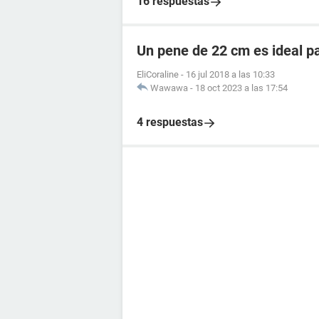
16 respuestas
Un pene de 22 cm es ideal p
EliCoraline
-
16 jul 2018 a las 10:33
Wawawa
-
18 oct 2023 a las 17:54
4 respuestas