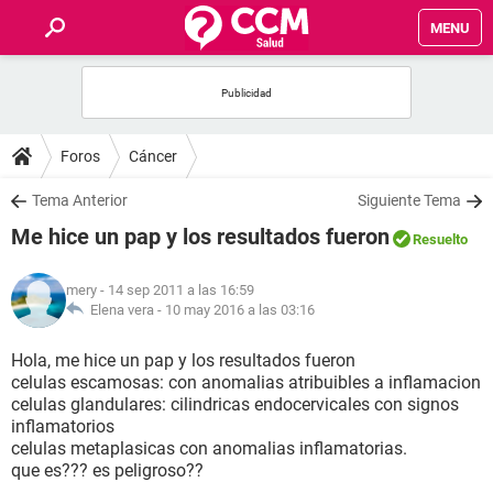
MENU
INICIO
FOROS
Foros
Cáncer
SALUD
Tema Anterior
Siguiente Tema
Me hice un pap y los resultados fueron
Resuelto
FAMILIA
mery
- 14 sep 2011 a las 16:59
NUTRICIÓN
Elena vera -
10 may 2016 a las 03:16
Hola, me hice un pap y los resultados fueron
BIENESTAR
celulas escamosas: con anomalias atribuibles a inflamacion
celulas glandulares: cilindricas endocervicales con signos
SEXUALIDAD
inflamatorios
celulas metaplasicas con anomalias inflamatorias.
que es??? es peligroso??
GLOSARIO