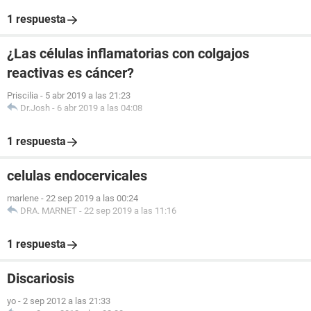
1 respuesta
¿Las células inflamatorias con colgajos
reactivas es cáncer?
Priscilia
-
5 abr 2019 a las 21:23
Dr.Josh
-
6 abr 2019 a las 04:08
1 respuesta
celulas endocervicales
marlene
-
22 sep 2019 a las 00:24
DRA. MARNET
-
22 sep 2019 a las 11:16
1 respuesta
Discariosis
yo
-
2 sep 2012 a las 21:33