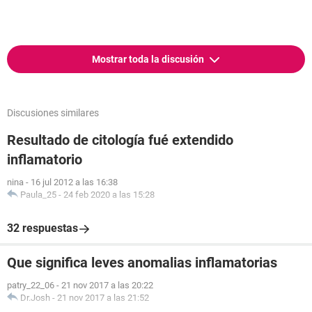
Mostrar toda la discusión
Discusiones similares
Resultado de citología fué extendido
inflamatorio
nina
-
16 jul 2012 a las 16:38
Paula_25
-
24 feb 2020 a las 15:28
32 respuestas
Que significa leves anomalias inflamatorias
patry_22_06
-
21 nov 2017 a las 20:22
Dr.Josh
-
21 nov 2017 a las 21:52