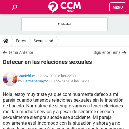
MENU
INICIO
FOROS
Foros
Sexualidad
SALUD
Tema Anterior
Siguiente Tema
Defecar en las relaciones sexuales
FAMILIA
Gracieblue
- 17 nov 2020 a las 22:39
NUTRICIÓN
Hermanamayor
-
18 nov 2020 a las 14:20
Hola, estoy muy triste ya que continuamente defeco a mi
BIENESTAR
pareja cuando tenemos relaciones sexuales sin la intención
de hacerlo. Normalmente siempre vamos a tener relaciones
SEXUALIDAD
me dan muchos nervios y a pesar de sentirme deseosa
sexualmente siempre sucede ese accidente. Mi pareja
obviamente está incomodo con la situación y ahora ya no
GLOSARIO
quiero tener sexo con él ni con nadie más por temor que me