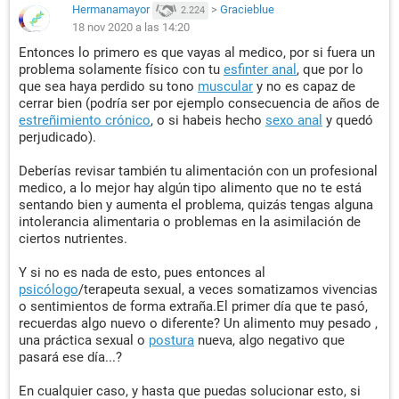
Hermanamayor
>
Gracieblue
2.224
18 nov 2020 a las 14:20
Entonces lo primero es que vayas al medico, por si fuera un
problema solamente físico con tu
esfinter anal
, que por lo
que sea haya perdido su tono
muscular
y no es capaz de
cerrar bien (podría ser por ejemplo consecuencia de años de
estreñimiento crónico
, o si habeis hecho
sexo anal
y quedó
perjudicado).
Deberías revisar también tu alimentación con un profesional
medico, a lo mejor hay algún tipo alimento que no te está
sentando bien y aumenta el problema, quizás tengas alguna
intolerancia alimentaria o problemas en la asimilación de
ciertos nutrientes.
Y si no es nada de esto, pues entonces al
psicólogo
/terapeuta sexual, a veces somatizamos vivencias
o sentimientos de forma extraña.El primer día que te pasó,
recuerdas algo nuevo o diferente? Un alimento muy pesado ,
una práctica sexual o
postura
nueva, algo negativo que
pasará ese día...?
En cualquier caso, y hasta que puedas solucionar esto, si