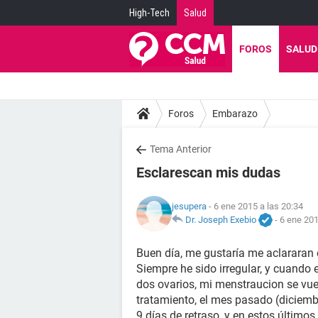
High-Tech
Salud
FOROS
SALUD
Foros
Embarazo
Tema Anterior
Esclarescan mis dudas
jesupera
- 6 ene 2015 a las 20:34
Dr. Joseph Exebio
-
6 ene 201
Buen día, me gustaría me aclararan 
Siempre he sido irregular, y cuando 
dos ovarios, mi menstraucion se vuel
tratamiento, el mes pasado (diciemb
9 días de retraso, y en estos últimos