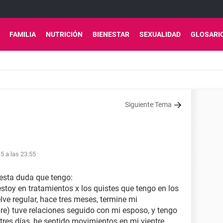
FAMILIA
NUTRICIÓN
BIENESTAR
SEXUALIDAD
GLOSARI
Siguiente Tema
5 a las 23:55
esta duda que tengo:
estoy en tratamientos x los quistes que tengo en los
ve regular, hace tres meses, termine mi
re) tuve relaciones seguido con mi esposo, y tengo
 tres días, he sentido movimientos en mi vientre,