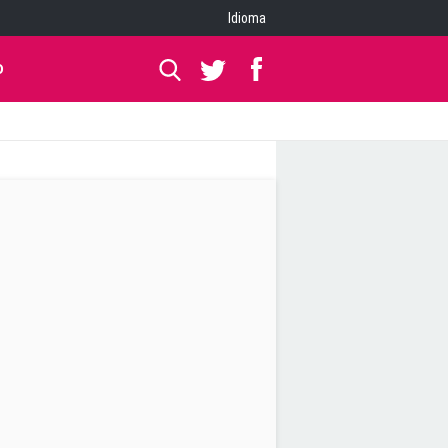
Idioma
O