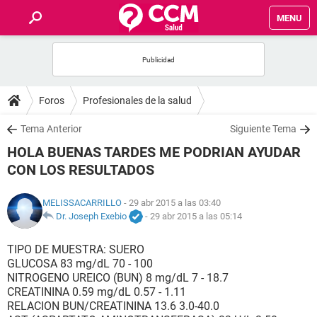
MENU
INICIO
FOROS
Foros
Profesionales de la salud
SALUD
Tema Anterior
Siguiente Tema
HOLA BUENAS TARDES ME PODRIAN AYUDAR
FAMILIA
CON LOS RESULTADOS
NUTRICIÓN
MELISSACARRILLO
- 29 abr 2015 a las 03:40
Dr. Joseph Exebio
-
29 abr 2015 a las 05:14
BIENESTAR
TIPO DE MUESTRA: SUERO
GLUCOSA 83 mg/dL 70 - 100
SEXUALIDAD
NITROGENO UREICO (BUN) 8 mg/dL 7 - 18.7
CREATININA 0.59 mg/dL 0.57 - 1.11
RELACION BUN/CREATININA 13.6 3.0-40.0
GLOSARIO