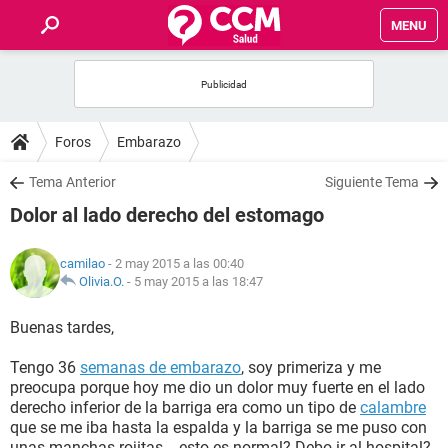
MENU
INICIO
FOROS
Foros
Embarazo
SALUD
Tema Anterior
Siguiente Tema
Dolor al lado derecho del estomago
FAMILIA
camilao
- 2 may 2015 a las 00:40
NUTRICIÓN
Olivia.O.
-
5 may 2015 a las 18:47
Buenas tardes,
BIENESTAR
Tengo 36
semanas de embarazo
, soy primeriza y me
SEXUALIDAD
preocupa porque hoy me dio un dolor muy fuerte en el lado
derecho inferior de la barriga era como un tipo de
calambre
que se me iba hasta la espalda y la barriga se me puso con
GLOSARIO
unas manchas rojitas... esto es normal? Debo ir al hospital?