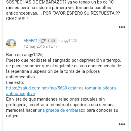
SOSPECHAS DE EMBARAZO?? ya yo tengo un bb de 10
meses pero ha sido mi primera vez tomando pastillas
anticonceptivas.... POR FAVOR ESPERO SU RESPUESTA ??
GRACIAS!!!
ANAPAT
>
angy1425
6.138
12 may 2015 à 12:47
Buen día angy1425,
Puesto que recibiste el sangrado por deprivación a tiempo,
se puede suponer que el siguiente es una consecuencia de
la repentina suspensión de la toma de la píldora
anticonceptiva.
Lee esto:
https://salud.ccm.net/faq/5680-dejar-de-tomar-la-pildora-
anticonceptiva
En vista de que mantienes relaciones sexuales sin
protegerte, un retraso menstrual superior a una semana,
merecerá hacer
una prueba de embarazo
para conocer su
origen.