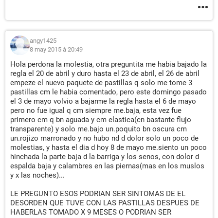
angy1425
8 may 2015 à 20:49
Hola perdona la molestia, otra preguntita me habia bajado la
regla el 20 de abril y duro hasta el 23 de abril, el 26 de abril
empeze el nuevo paquete de pastillas q solo me tome 3
pastillas cm le habia comentado, pero este domingo pasado
el 3 de mayo volvio a bajarme la regla hasta el 6 de mayo
pero no fue igual q cm siempre me.baja, esta vez fue
primero cm q bn aguada y cm elastica(cn bastante flujo
transparente) y solo me.bajo un.poquito bn oscura cm
un.rojizo marronado y no hubo nd d dolor solo un poco de
molestias, y hasta el dia d hoy 8 de mayo me.siento un poco
hinchada la parte baja d la barriga y los senos, con dolor d
espalda baja y calambres en las piernas(mas en los muslos
y x las noches)...
LE PREGUNTO ESOS PODRIAN SER SINTOMAS DE EL
DESORDEN QUE TUVE CON LAS PASTILLAS DESPUES DE
HABERLAS TOMADO X 9 MESES O PODRIAN SER