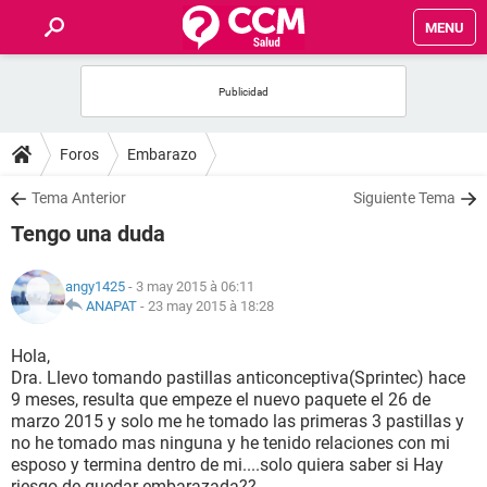
MENU
INICIO
FORUMS
Foros
Embarazo
SALUD
Tema Anterior
Siguiente Tema
Tengo una duda
FAMILIA
angy1425
- 3 may 2015 à 06:11
NUTRICIÓN
ANAPAT
-
23 may 2015 à 18:28
Hola,
BIENESTAR
Dra. Llevo tomando pastillas anticonceptiva(Sprintec) hace
9 meses, resulta que empeze el nuevo paquete el 26 de
SEXUALIDAD
marzo 2015 y solo me he tomado las primeras 3 pastillas y
no he tomado mas ninguna y he tenido relaciones con mi
esposo y termina dentro de mi....solo quiera saber si Hay
GLOSARIO
riesgo de quedar embarazada??