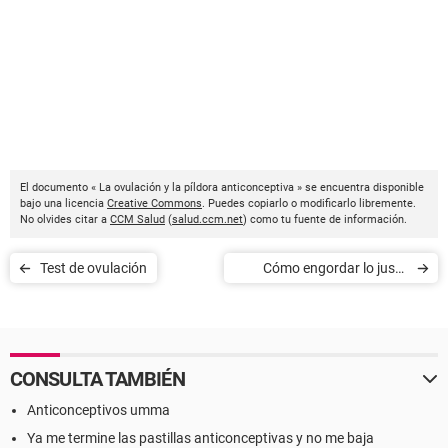
El documento « La ovulación y la píldora anticonceptiva » se encuentra disponible
bajo una licencia
Creative Commons
. Puedes copiarlo o modificarlo libremente.
No olvides citar a
CCM Salud
(
salud.ccm.net
) como tu fuente de información.
Test de ovulación
Cómo engordar lo justo
durante el embarazo
CONSULTA TAMBIÉN
Anticonceptivos umma
Ya me termine las pastillas anticonceptivas y no me baja