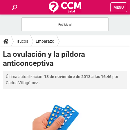
MENU
INICIO
FOROS
Trucos
Embarazo
SALUD
La ovulación y la píldora
anticonceptiva
FAMILIA
Última actualización:
13 de noviembre de 2013 a las 16:46
por
NUTRICIÓN
Carlos Villagómez
.
BIENESTAR
SEXUALIDAD
GLOSARIO