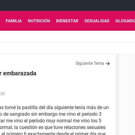
FAMILIA
NUTRICIÓN
BIENESTAR
SEXUALIDAD
GLOSARI
Siguiente Tema
ar embarazada
:25
tomé la pastilla del día siguiente tenía más de un
po de sangrado sin embargo me vino el período 3
ular me vino el período muy normal me vino los 5
ormal, la cuestión es que tuve relaciones sexuales
a el número 6 exactamente desde el primer día que