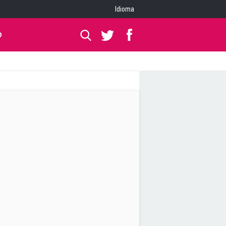
Idioma
O