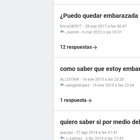
¿Puedo quedar embarazada si
Erica240517
-
28 sep 2017 a las 06:47
Jasmin
-
6 mar 2022 a las 03:31
12 respuestas
como saber que estoy embara
ALLISTAIR
-
16 ene 2015 a las 23:28
aangelalopez
-
16 ene 2015 a las 23:34
1 respuesta
quiero saber si por medio de
jaacqui
-
27 ago 2014 a las 01:41
c-salinas
-
3 dic 2014 a las 17:42