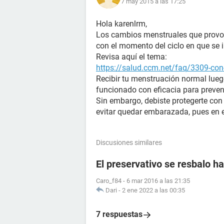
7 may 2015 a las 17:25
Hola karenlrm,
Los cambios menstruales que provoca
con el momento del ciclo en que se i
Revisa aquí el tema:
https://salud.ccm.net/faq/3309-con-
Recibir tu menstruación normal luego
funcionado con eficacia para preven
Sin embargo, debiste protegerte con 
evitar quedar embarazada, pues en e
Discusiones similares
El preservativo se resbalo ha
Caro_f84
-
6 mar 2016 a las 21:35
Dari
-
2 ene 2022 a las 00:35
7 respuestas