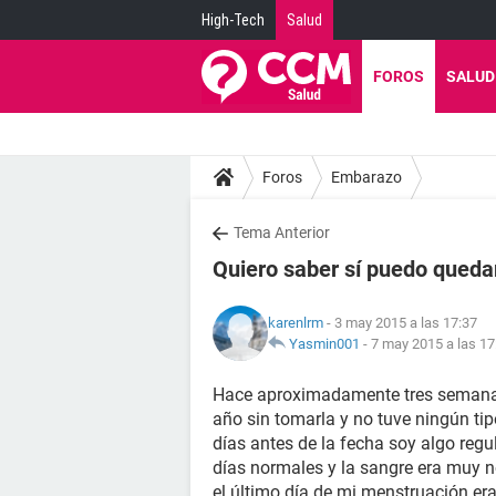
High-Tech
Salud
FOROS
SALUD
Foros
Embarazo
Tema Anterior
Quiero saber sí puedo qued
karenlrm
- 3 may 2015 a las 17:37
Yasmin001
-
7 may 2015 a las 17
Hace aproximadamente tres semanas 
año sin tomarla y no tuve ningún ti
días antes de la fecha soy algo reg
días normales y la sangre era muy n
el último día de mi menstruación er