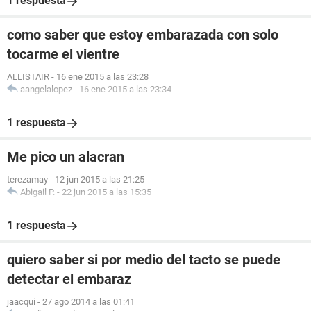
1 respuesta
como saber que estoy embarazada con solo
tocarme el vientre
ALLISTAIR
-
16 ene 2015 a las 23:28
aangelalopez
-
16 ene 2015 a las 23:34
1 respuesta
Me pico un alacran
terezamay
-
12 jun 2015 a las 21:25
Abigail P.
-
22 jun 2015 a las 15:35
1 respuesta
quiero saber si por medio del tacto se puede
detectar el embaraz
jaacqui
-
27 ago 2014 a las 01:41