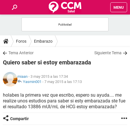
MENU
INICIO
FOROS
Foros
Embarazo
SALUD
Tema Anterior
Siguiente Tema
Quiero saber si estoy embarazada
FAMILIA
miaan
- 3 may 2015 a las 17:34
NUTRICIÓN
Yasmin001
-
7 may 2015 a las 17:13
holabes la primera vez que escribo, espero su ayuda.... me
BIENESTAR
realize unos estudios para saber si esty embarazada ste fue
el resultado 13886 mUI/mL de HCG estoy embarazada?
SEXUALIDAD
Compartir
GLOSARIO