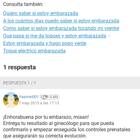
Consulta también:
Quiero saber si estoy embarazada
A los cuántos dias puedo saber si estoy embarazada
Como saber si estoy embarazada tocando mi vientre
Que pasa si me da toques y estoy embarazada
✓
Estoy embarazada y hago popo verde
Toque electrico embarazada
1 respuesta
RESPUESTA 1 / 1
Yasmin001
5.485
7 may 2015 a las 17:13
¡Enhorabuena por tu embarazo, miaan!
Entrega tu resultado al ginecólogo para que pueda
confirmarlo y empezar enseguida los controles prenatales
que asegurarán su correcta evolución.