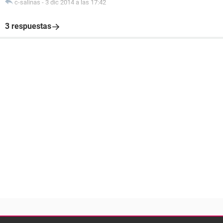
c-salinas
-
3 dic 2014 a las 17:42
3 respuestas