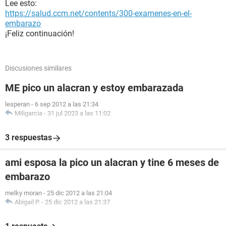
Lee esto:
https://salud.ccm.net/contents/300-examenes-en-el-
embarazo
¡Feliz continuación!
Discusiones similares
ME pico un alacran y estoy embarazada
lesperan
-
6 sep 2012 a las 21:34
Miligarcia
-
31 jul 2023 a las 11:02
3 respuestas
ami esposa la pico un alacran y tine 6 meses de
embarazo
melky moran
-
25 dic 2012 a las 21:04
Abigail P.
-
25 dic 2012 a las 21:37