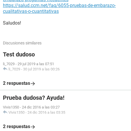
ahora estoy mas confundida que nunca se que si estoy
https://salud.ccm.net/faq/6055-pruebas-de-embarazo-
embarazada mi duda es porque no salio en la ecografia sera
cualitativas-o-cuantitativas
que tengo muy pocas semanas ayúdenme por favor...aqui
fotos de la prueba.
Saludos!
Discusiones similares
Test dudoso
li_7029
-
29 jul 2019 a las 07:51
li_7029
-
30 jul 2019 a las 00:26
2 respuestas
Prueba dudosa? Ayuda!
Vivis1350
-
24 dic 2016 a las 03:27
Vivis1350
-
24 dic 2016 a las 03:35
2 respuestas