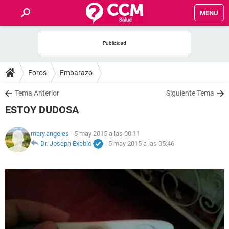
MENU
INICIO
FOROS
Foros
Embarazo
SALUD
Tema Anterior
Siguiente Tema
ESTOY DUDOSA
FAMILIA
mary.angeles
- 5 may 2015 a las 00:11
NUTRICIÓN
Dr. Joseph Exebio
-
5 may 2015 a las 05:46
BIENESTAR
SEXUALIDAD
GLOSARIO