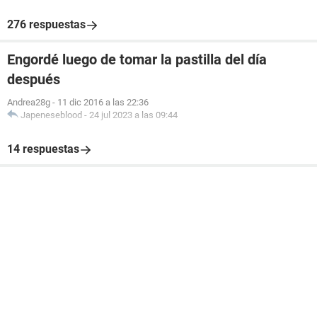
276 respuestas
Engordé luego de tomar la pastilla del día
después
Andrea28g
-
11 dic 2016 a las 22:36
Japeneseblood
-
24 jul 2023 a las 09:44
14 respuestas