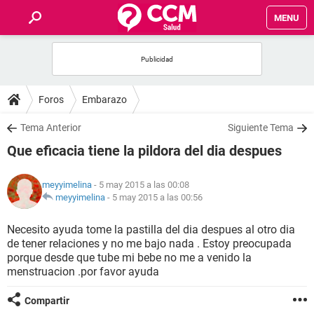
MENU
INICIO
FOROS
Foros
Embarazo
SALUD
Tema Anterior
Siguiente Tema
Que eficacia tiene la pildora del dia despues
FAMILIA
meyyimelina
- 5 may 2015 a las 00:08
NUTRICIÓN
meyyimelina
-
5 may 2015 a las 00:56
Necesito ayuda tome la pastilla del dia despues al otro dia
BIENESTAR
de tener relaciones y no me bajo nada . Estoy preocupada
porque desde que tube mi bebe no me a venido la
SEXUALIDAD
menstruacion .por favor ayuda
Compartir
GLOSARIO