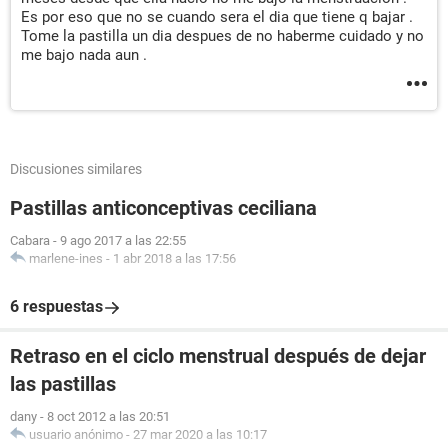
Es por eso que no se cuando sera el dia que tiene q bajar .
Tome la pastilla un dia despues de no haberme cuidado y no
me bajo nada aun .
Discusiones similares
Pastillas anticonceptivas ceciliana
Cabara
-
9 ago 2017 a las 22:55
marlene-ines
-
1 abr 2018 a las 17:56
6 respuestas
Retraso en el ciclo menstrual después de dejar
las pastillas
dany
-
8 oct 2012 a las 20:51
usuario anónimo
-
27 mar 2020 a las 10:17