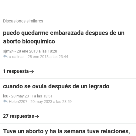
Discusiones similares
puedo quedarme embarazada despues de un
aborto biooquimico
sjm24
-
28 ene 2013 a las 18:28
c-salinas
-
28 ene 2013 a las 23:44
1 respuesta
cuando se ovula después de un legrado
lou
-
28 may 2011 a las 13:51
Helen2207
-
20 may 2023 a las 23:59
27 respuestas
Tuve un aborto y ha la semana tuve relaciones,