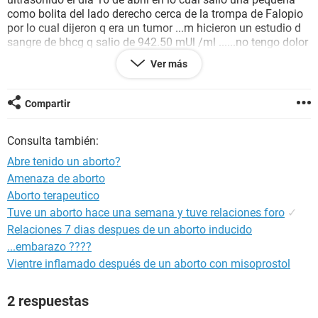
como bolita del lado derecho cerca de la trompa de Falopio
por lo cual dijeron q era un tumor ...m hicieron un estudio d
sangre de bhcg q salio de 942.50 mUl /ml ......no tengo dolor
en el vientre solo es el manchado y es si camino demaciado
Ver más
dolor de cenos comezón y algo de naceas .... el medico n m
sabe decir q tengo y mi duda es si pude tener un aborto o
algo asi el dia lunes arroje un pekeño cuagulo y el dia
Compartir
martes igual o si esos cuagulos son por el dycinone q m
mandaron .......n tengo dolor ni nasa AYUDA!!!!!! NECECITO
Consulta también:
UNA AEGUNDA OPINION
Abre tenido un aborto?
Amenaza de aborto
Aborto terapeutico
Tuve un aborto hace una semana y tuve relaciones foro
✓
Relaciones 7 dias despues de un aborto inducido
...embarazo ????
Vientre inflamado después de un aborto con misoprostol
2 respuestas