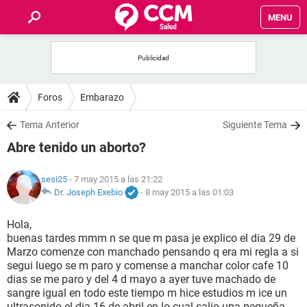
MENU
INICIO
FOROS
Foros
Embarazo
SALUD
Tema Anterior
Siguiente Tema
Abre tenido un aborto?
FAMILIA
sesi25
- 7 may 2015 a las 21:22
NUTRICIÓN
Dr. Joseph Exebio
-
8 may 2015 a las 01:03
Hola,
BIENESTAR
buenas tardes mmm n se que m pasa je explico el dia 29 de
Marzo comenze con manchado pensando q era mi regla a si
SEXUALIDAD
segui luego se m paro y comense a manchar color cafe 10
dias se me paro y del 4 d mayo a ayer tuve machado de
sangre igual en todo este tiempo m hice estudios m ice un
GLOSARIO
ultrasonido el dia 16 de abril en lo cual salio una pequeña