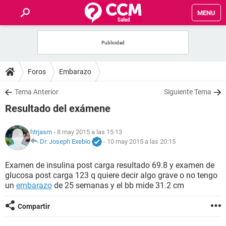
MENU
INICIO
FOROS
Foros
Embarazo
SALUD
Tema Anterior
Siguiente Tema
Resultado del exámene
FAMILIA
htrjasm
- 8 may 2015 a las 15:13
NUTRICIÓN
Dr. Joseph Exebio
-
10 may 2015 a las 20:15
Examen de insulina post carga resultado 69.8 y examen de
BIENESTAR
glucosa post carga 123 q quiere decir algo grave o no tengo
un
embarazo
de 25 semanas y el bb mide 31.2 cm
SEXUALIDAD
Compartir
GLOSARIO