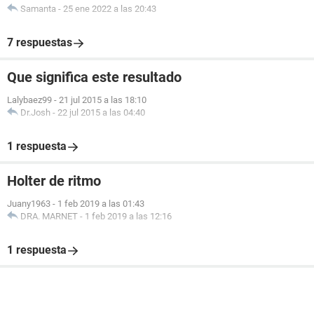
Samanta
-
25 ene 2022 a las 20:43
7 respuestas
Que significa este resultado
Lalybaez99
-
21 jul 2015 a las 18:10
Dr.Josh
-
22 jul 2015 a las 04:40
1 respuesta
Holter de ritmo
Juany1963
-
1 feb 2019 a las 01:43
DRA. MARNET
-
1 feb 2019 a las 12:16
1 respuesta