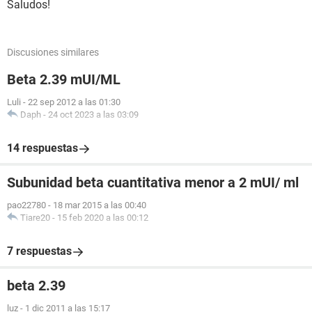
Saludos!
Discusiones similares
Beta 2.39 mUI/ML
Luli
-
22 sep 2012 a las 01:30
Daph
-
24 oct 2023 a las 03:09
14 respuestas
Subunidad beta cuantitativa menor a 2 mUI/ ml
pao22780
-
18 mar 2015 a las 00:40
Tiare20
-
15 feb 2020 a las 00:12
7 respuestas
beta 2.39
luz
-
1 dic 2011 a las 15:17