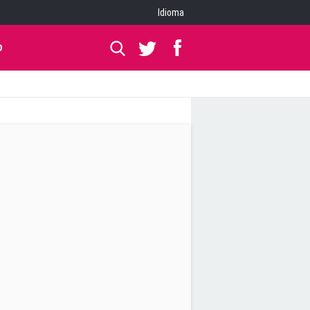
Idioma
O