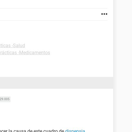
ticas -Salud
prácticas -Medicamentos
29.005
cer la causa de este cuadro de
dispepsia
.