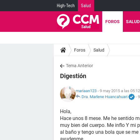
High-Tech
Salud
FOROS
SALUD
Foros
Salud
Tema Anterior
Digestión
mariaan123
- 9 may 2015 a las 05:12
Dra. Marlene Huancahuari
-
9
Hola,
Hace unos 8 mese. Me he sentido m
muy bien del cuerpo. Me inflo Y mi p
al baño y tengo una bola que se m
ayudenme