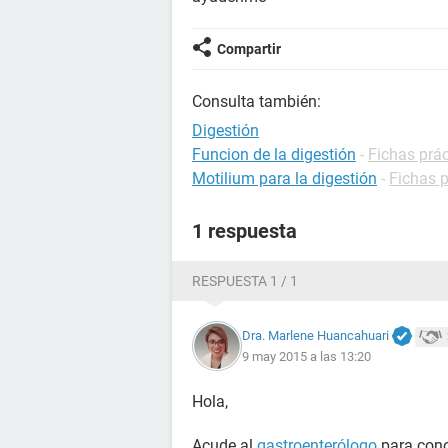
Compartir
Consulta también:
Digestión
Funcion de la digestión
-
Fichas prác
Motilium para la digestión
-
Fichas 
1 respuesta
RESPUESTA 1 / 1
Dra. Marlene Huancahuari
9 may 2015 a las 13:20
Hola,
Acude al
gastroenterólogo
para cono