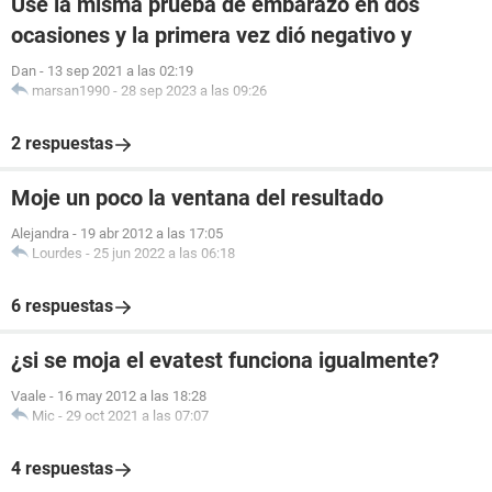
Use la misma prueba de embarazo en dos
ocasiones y la primera vez dió negativo y
Dan
-
13 sep 2021 a las 02:19
marsan1990
-
28 sep 2023 a las 09:26
2 respuestas
Moje un poco la ventana del resultado
Alejandra
-
19 abr 2012 a las 17:05
Lourdes
-
25 jun 2022 a las 06:18
6 respuestas
¿si se moja el evatest funciona igualmente?
Vaale
-
16 may 2012 a las 18:28
Mic
-
29 oct 2021 a las 07:07
4 respuestas