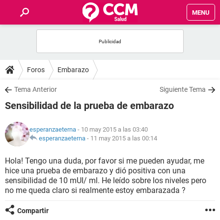
MENU
INICIO
FOROS
Foros
Embarazo
SALUD
Tema Anterior
Siguiente Tema
Sensibilidad de la prueba de embarazo
FAMILIA
esperanzaeterna
- 10 may 2015 a las 03:40
NUTRICIÓN
esperanzaeterna
-
11 may 2015 a las 00:14
Hola! Tengo una duda, por favor si me pueden ayudar, me
BIENESTAR
hice una prueba de embarazo y dió positiva con una
sensibilidad de 10 mUI/ ml. He leído sobre los niveles pero
SEXUALIDAD
no me queda claro si realmente estoy embarazada ?
Compartir
GLOSARIO