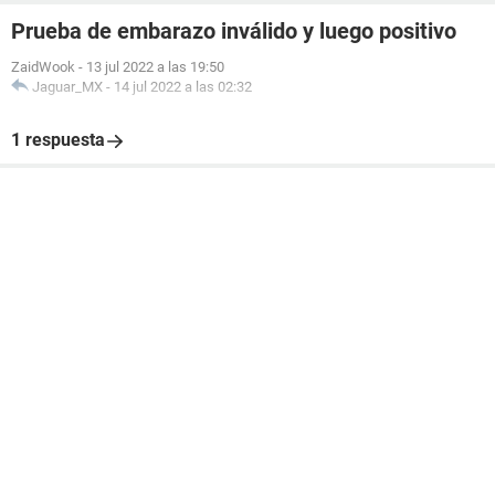
Prueba de embarazo inválido y luego positivo
ZaidWook
-
13 jul 2022 a las 19:50
Jaguar_MX
-
14 jul 2022 a las 02:32
1 respuesta