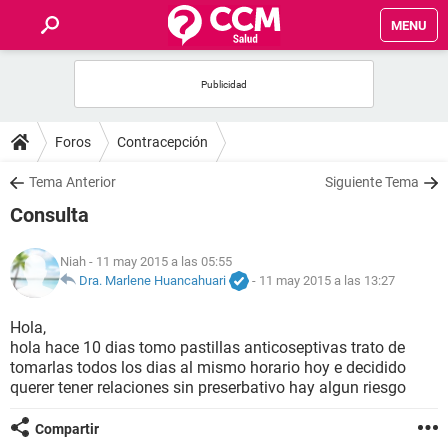
MENU
INICIO
FOROS
Foros
Contracepción
SALUD
Tema Anterior
Siguiente Tema
Consulta
FAMILIA
Niah
- 11 may 2015 a las 05:55
NUTRICIÓN
Dra. Marlene Huancahuari
-
11 may 2015 a las 13:27
Hola,
BIENESTAR
hola hace 10 dias tomo pastillas anticoseptivas trato de
tomarlas todos los dias al mismo horario hoy e decidido
SEXUALIDAD
querer tener relaciones sin preserbativo hay algun riesgo
Compartir
GLOSARIO