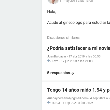
11 may 2015 a las 13:08
Hola,
Acude al ginecólogo para estudiar l
Discusiones similares
¿Podría satisfacer a mi novi
JuanBalcazar
-
17 abr 2019 a las 00:55
Faze
-
17 jun 2023 a las 21:03
5 respuestas
Tengo 14 años mido 1.54 y 
Arianaycoreanoz@gmail.com
-
4 sep 2021 a l
Rut03
-
4 sep 2021 a las 04:05