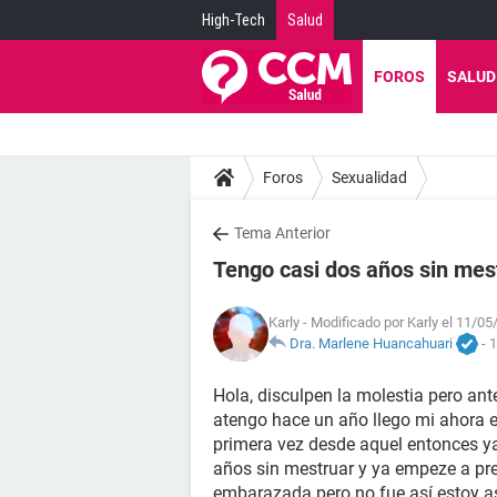
High-Tech
Salud
FOROS
SALUD
Foros
Sexualidad
Tema Anterior
Tengo casi dos años sin mes
Karly
- Modificado por Karly el 11/05
Dra. Marlene Huancahuari
-
1
Hola, disculpen la molestia pero ant
atengo hace un año llego mi ahora e
primera vez desde aquel entonces y
años sin mestruar y ya empeze a pr
embarazada pero no fue así estoy a