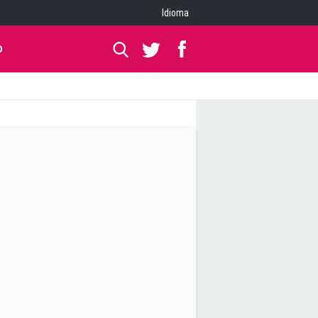
Idioma
O