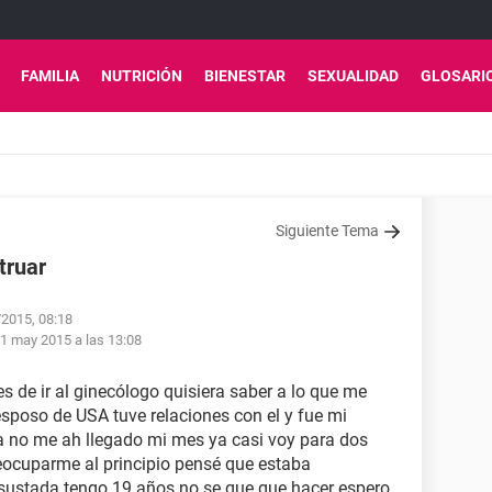
FAMILIA
NUTRICIÓN
BIENESTAR
SEXUALIDAD
GLOSARI
Siguiente Tema
truar
/2015, 08:18
1 may 2015 a las 13:08
es de ir al ginecólogo quisiera saber a lo que me
sposo de USA tuve relaciones con el y fue mi
a no me ah llegado mi mes ya casi voy para dos
eocuparme al principio pensé que estaba
sustada tengo 19 años no se que que hacer espero