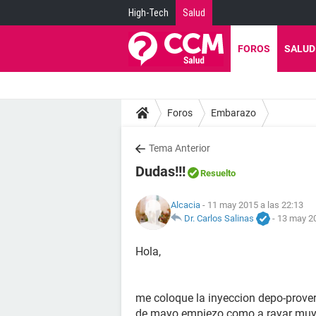
High-Tech
Salud
FOROS
SALUD
Foros
Embarazo
Tema Anterior
Dudas!!!
Resuelto
Alcacia
- 11 may 2015 a las 22:13
Dr. Carlos Salinas
-
13 may 20
Hola,
me coloque la inyeccion depo-provera 
de mayo empiezo como a rayar muy 