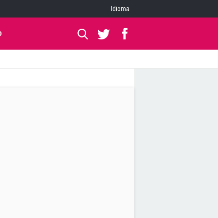
Idioma
O