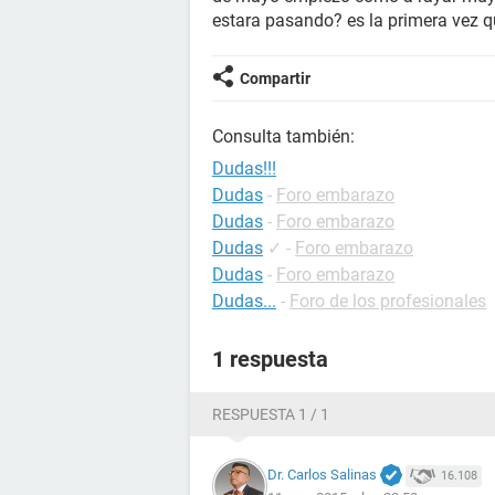
estara pasando? es la primera vez 
Compartir
Consulta también:
Dudas!!!
Dudas
-
Foro embarazo
Dudas
-
Foro embarazo
Dudas
✓
-
Foro embarazo
Dudas
-
Foro embarazo
Dudas...
-
Foro de los profesionales
1 respuesta
RESPUESTA 1 / 1
Dr. Carlos Salinas
16.108