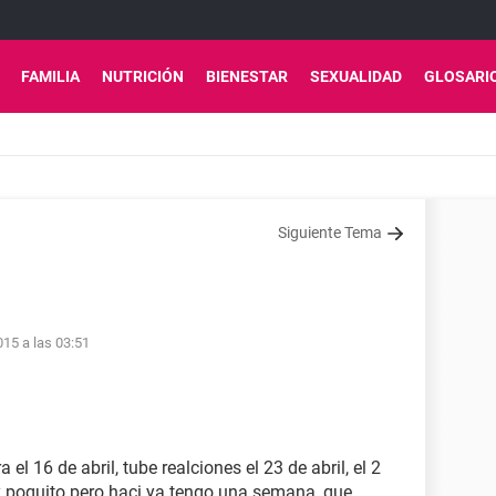
FAMILIA
NUTRICIÓN
BIENESTAR
SEXUALIDAD
GLOSARI
Siguiente Tema
15 a las 03:51
el 16 de abril, tube realciones el 23 de abril, el 2
poquito pero haci ya tengo una semana, que