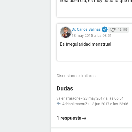
hola buen dia, es muy poco lo que m
Dr. Carlos Salinas
16.108
13 may 2015 a las 03:51
Es irregularidad menstrual.
Discusiones similares
Dudas
valeriafaraone
-
23 may 2017 a las 06:54
AdrianlimacruZz
-
3 jun 2017 a las 23:06
1 respuesta