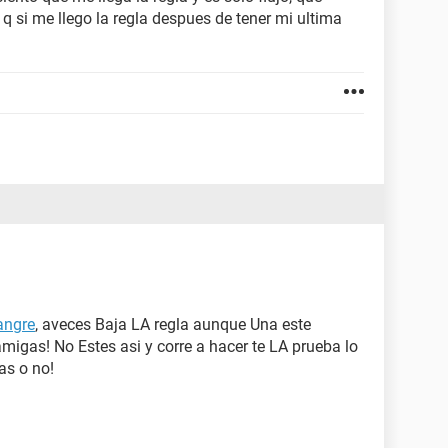
q si me llego la regla despues de tener mi ultima
angre
, aveces Baja LA regla aunque Una este
igas! No Estes asi y corre a hacer te LA prueba lo
as o no!