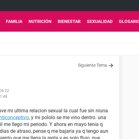
FAMILIA
NUTRICIÓN
BIENESTAR
SEXUALIDAD
GLOSARI
Siguiente Tema
06:22
1:48
uve mi ultima relacion sexual la cual fue sin niuna
nticonceptivo
, y mi pololo se me vino dentro. una
l me llego mi periodo. Y ahora en mayo tenia q
 dias de atraso, pense q me bajaria ya q tengo aun
ento que me llega la regla y es solo flujo, que