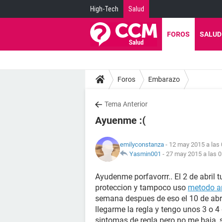
High-Tech
Salud
FOROS
SALUD
Foros
Embarazo
Tema Anterior
Ayuenme :(
emilyconstanza
- 12 may 2015 a las 
Yasmin001
-
27 may 2015 a las 0
Ayudenme porfavorrr.. El 2 de abril t
proteccion y tampoco uso
metodo a
semana despues de eso el 10 de abri
llegarme la regla y tengo unos 3 o 4
sintomas de regla pero no me baja, si