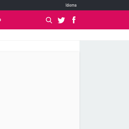
Idioma
O