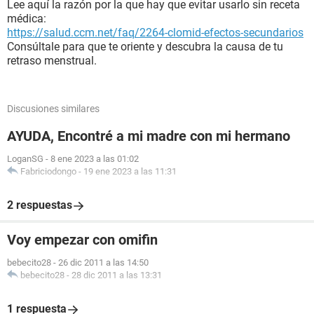
Lee aquí la razón por la que hay que evitar usarlo sin receta
médica:
https://salud.ccm.net/faq/2264-clomid-efectos-secundarios
Consúltale para que te oriente y descubra la causa de tu
retraso menstrual.
Discusiones similares
AYUDA, Encontré a mi madre con mi hermano
LoganSG
-
8 ene 2023 a las 01:02
Fabriciodongo
-
19 ene 2023 a las 11:31
2 respuestas
Voy empezar con omifin
bebecito28
-
26 dic 2011 a las 14:50
bebecito28
-
28 dic 2011 a las 13:31
1 respuesta