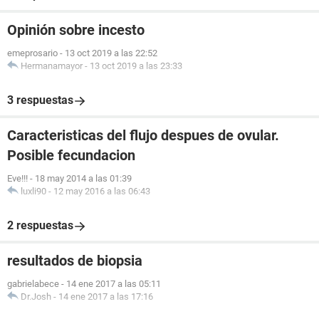
Opinión sobre incesto
emeprosario
-
13 oct 2019 a las 22:52
Hermanamayor
-
13 oct 2019 a las 23:33
3 respuestas
Caracteristicas del flujo despues de ovular.
Posible fecundacion
Eve!!!
-
18 may 2014 a las 01:39
luxli90
-
12 may 2016 a las 06:43
2 respuestas
resultados de biopsia
gabrielabece
-
14 ene 2017 a las 05:11
Dr.Josh
-
14 ene 2017 a las 17:16