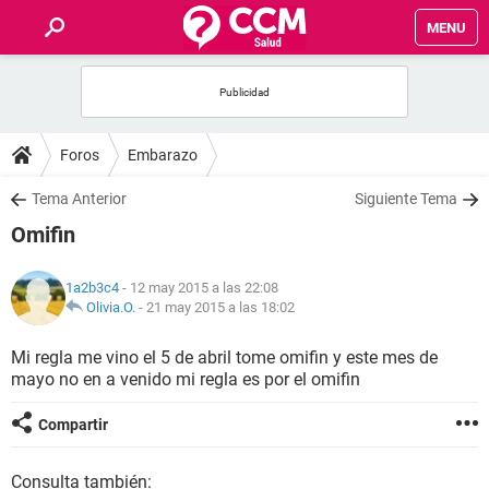
MENU
INICIO
FOROS
Foros
Embarazo
SALUD
Tema Anterior
Siguiente Tema
Omifin
FAMILIA
1a2b3c4
- 12 may 2015 a las 22:08
NUTRICIÓN
Olivia.O.
-
21 may 2015 a las 18:02
Mi regla me vino el 5 de abril tome omifin y este mes de
BIENESTAR
mayo no en a venido mi regla es por el omifin
SEXUALIDAD
Compartir
GLOSARIO
Consulta también: