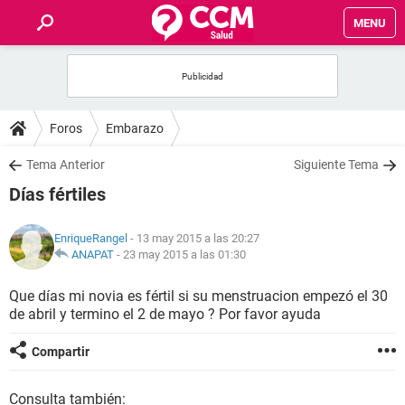
MENU
INICIO
FOROS
Foros
Embarazo
SALUD
Tema Anterior
Siguiente Tema
Días fértiles
FAMILIA
EnriqueRangel
- 13 may 2015 a las 20:27
NUTRICIÓN
ANAPAT
-
23 may 2015 a las 01:30
Que días mi novia es fértil si su menstruacion empezó el 30
BIENESTAR
de abril y termino el 2 de mayo ? Por favor ayuda
SEXUALIDAD
Compartir
GLOSARIO
Consulta también: