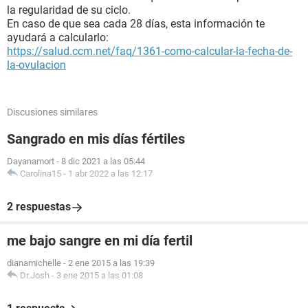
la regularidad de su ciclo.
En caso de que sea cada 28 días, esta información te
ayudará a calcularlo:
https://salud.ccm.net/faq/1361-como-calcular-la-fecha-de-
la-ovulacion
Discusiones similares
Sangrado en mis días fértiles
Dayanamort
-
8 dic 2021 a las 05:44
Carolina15
-
1 abr 2022 a las 12:17
2 respuestas
me bajo sangre en mi día fertil
dianamichelle
-
2 ene 2015 a las 19:39
Dr.Josh
-
3 ene 2015 a las 01:08