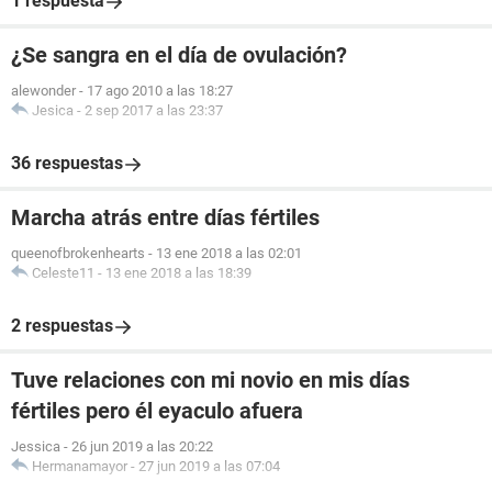
1 respuesta
¿Se sangra en el día de ovulación?
alewonder
-
17 ago 2010 a las 18:27
Jesica
-
2 sep 2017 a las 23:37
36 respuestas
Marcha atrás entre días fértiles
queenofbrokenhearts
-
13 ene 2018 a las 02:01
Celeste11
-
13 ene 2018 a las 18:39
2 respuestas
Tuve relaciones con mi novio en mis días
fértiles pero él eyaculo afuera
Jessica
-
26 jun 2019 a las 20:22
Hermanamayor
-
27 jun 2019 a las 07:04