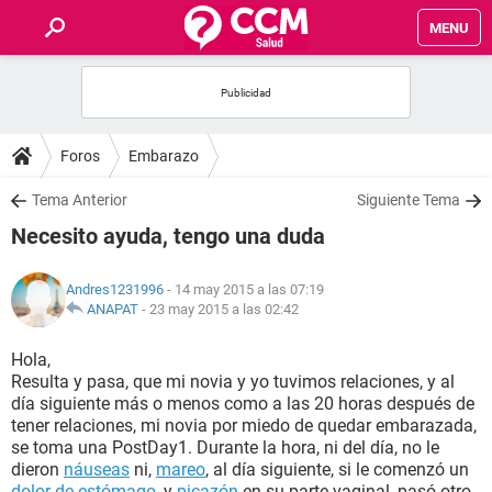
MENU
INICIO
FOROS
Foros
Embarazo
SALUD
Tema Anterior
Siguiente Tema
Necesito ayuda, tengo una duda
FAMILIA
Andres1231996
- 14 may 2015 a las 07:19
NUTRICIÓN
ANAPAT
-
23 may 2015 a las 02:42
Hola,
BIENESTAR
Resulta y pasa, que mi novia y yo tuvimos relaciones, y al
día siguiente más o menos como a las 20 horas después de
SEXUALIDAD
tener relaciones, mi novia por miedo de quedar embarazada,
se toma una PostDay1. Durante la hora, ni del día, no le
dieron
náuseas
ni,
mareo
, al día siguiente, si le comenzó un
GLOSARIO
dolor de estómago
, y
picazón
en su parte vaginal, pasó otro