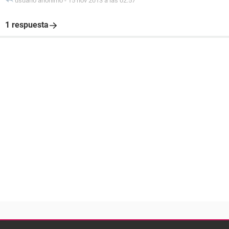
usuario anónimo
-
15 nov 2013 a las 02:57
1 respuesta