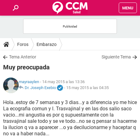
MENU
INICIO
FOROS
Foros
Embarazo
SALUD
Tema Anterior
Siguiente Tema
Muy preocupada
FAMILIA
mayraaylen
- 14 may 2015 a las 13:36
NUTRICIÓN
Dr. Joseph Exebio
-
15 may 2015 a las 04:35
Hola..estoy de 7 semanas y 3 dias...y a diferencia yo me hice
BIENESTAR
La ecografia comun y l. Trasvajinal y en las dos salio saco
vacio...mi angustia es por q supuestamente con la
SEXUALIDAD
trasvajinal sale todo y se ve todo...no se q pensar si hacerme
la ilucion q va a aparecer ...o ya decilucionarme y haceptar q
no va a haber nada...
GLOSARIO