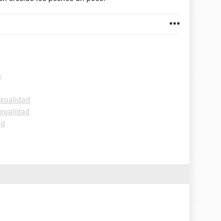
o
exualidad
xualidad
ud