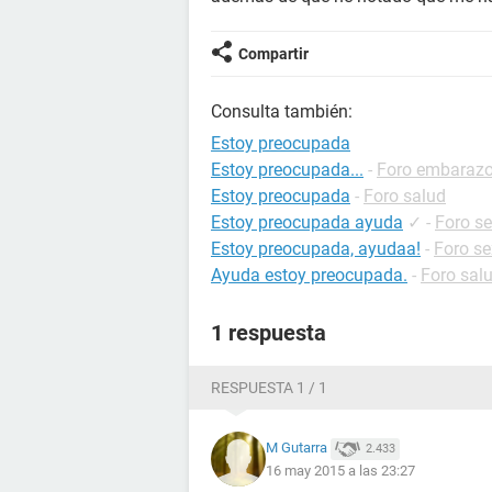
Compartir
Consulta también:
Estoy preocupada
Estoy preocupada...
-
Foro embaraz
Estoy preocupada
-
Foro salud
Estoy preocupada ayuda
✓
-
Foro s
Estoy preocupada, ayudaa!
-
Foro se
Ayuda estoy preocupada.
-
Foro sal
1 respuesta
RESPUESTA 1 / 1
M Gutarra
2.433
16 may 2015 a las 23:27