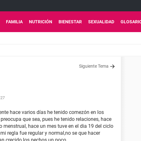
FAMILIA
NUTRICIÓN
BIENESTAR
SEXUALIDAD
GLOSARI
Siguiente Tema
:27
ente hace varios días he tenido comezón en los
preocupa que sea, pues he tenido relaciones, hace
o menstrual, hace un mes tuve en el dia 19 del ciclo
mi regla fue regular y normal,no se que hacer
n crecido los pechos un poco.