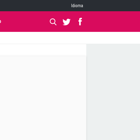
Idioma
O