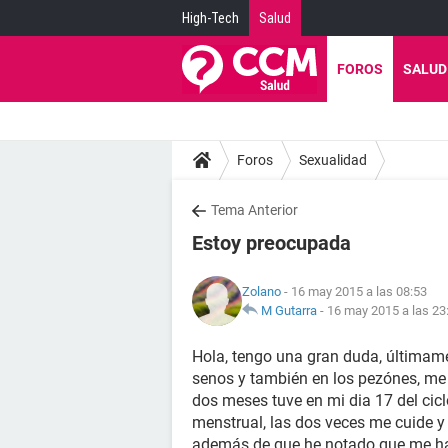
High-Tech
Salud
FOROS
SALUD
Foros
Sexualidad
Tema Anterior
Estoy preocupada
Zolano
- 16 may 2015 a las 08:53
M Gutarra
-
16 may 2015 a las 23
Hola, tengo una gran duda, últimam
senos y también en los pezónes, me 
dos meses tuve en mi dia 17 del cicl
menstrual, las dos veces me cuide y 
además de que he notado que me ha