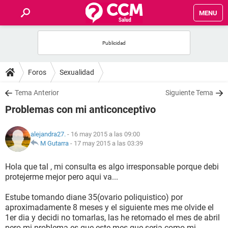
MENU
INICIO
FOROS
Foros
Sexualidad
SALUD
Tema Anterior
Siguiente Tema
Problemas con mi anticonceptivo
FAMILIA
alejandra27.
- 16 may 2015 a las 09:00
NUTRICIÓN
M Gutarra
-
17 may 2015 a las 03:39
Hola que tal , mi consulta es algo irresponsable porque debi
BIENESTAR
protejerme mejor pero aqui va...
SEXUALIDAD
Estube tomando diane 35(ovario poliquistico) por
aproximadamente 8 meses y el siguiente mes me olvide el
1er dia y decidi no tomarlas, las he retomado el mes de abril
GLOSARIO
pero mi problema es que este mes que seria como mi