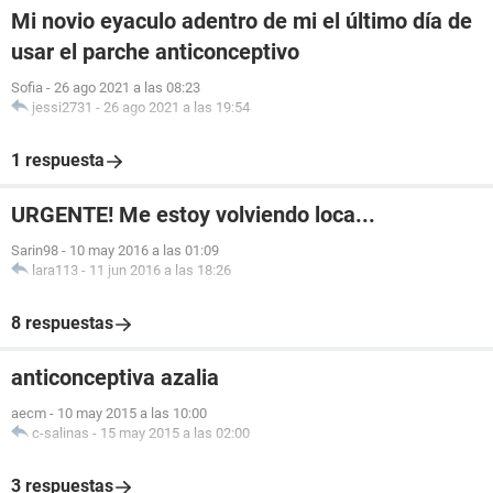
Mi novio eyaculo adentro de mi el último día de
usar el parche anticonceptivo
Sofia
-
26 ago 2021 a las 08:23
jessi2731
-
26 ago 2021 a las 19:54
1 respuesta
URGENTE! Me estoy volviendo loca...
Sarin98
-
10 may 2016 a las 01:09
lara113
-
11 jun 2016 a las 18:26
8 respuestas
anticonceptiva azalia
aecm
-
10 may 2015 a las 10:00
c-salinas
-
15 may 2015 a las 02:00
3 respuestas