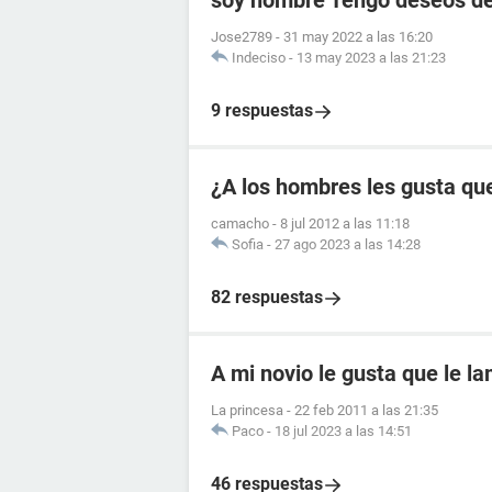
soy hombre Tengo deseos de
Jose2789
-
31 may 2022 a las 16:20
Indeciso
-
13 may 2023 a las 21:23
9 respuestas
¿A los hombres les gusta que
camacho
-
8 jul 2012 a las 11:18
Sofia
-
27 ago 2023 a las 14:28
82 respuestas
A mi novio le gusta que le l
La princesa
-
22 feb 2011 a las 21:35
Paco
-
18 jul 2023 a las 14:51
46 respuestas