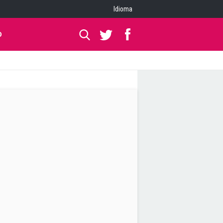
Idioma
O