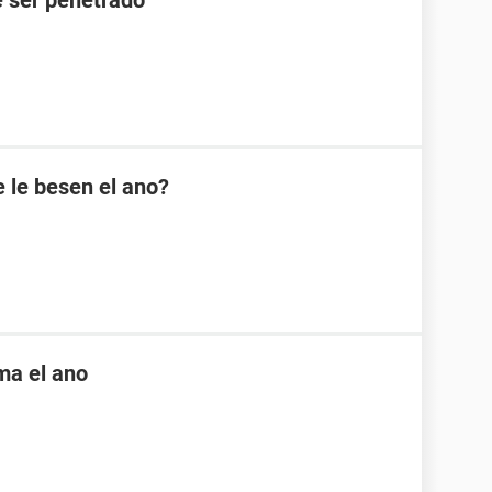
 ser penetrado
 le besen el ano?
ama el ano