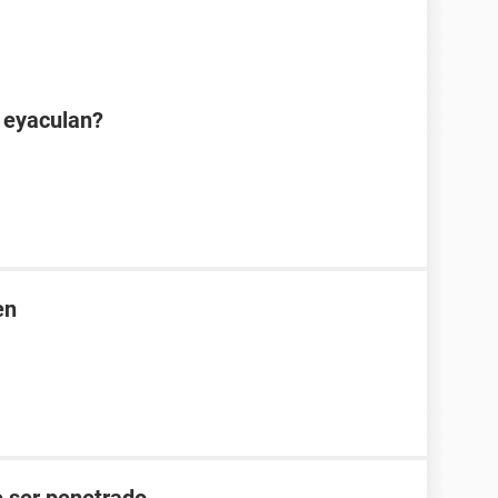
 eyaculan?
en