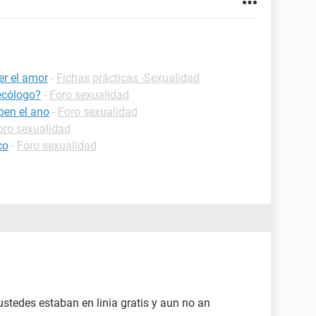
er el amor
-
Fichas prácticas -Sexualidad
ecólogo?
-
Foro sexualidad
pen el ano
-
Foro sexualidad
oro sexualidad
co
-
Foro sexualidad
stedes estaban en linia gratis y aun no an