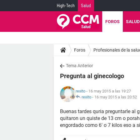
High-Tech
Salud
FOROS
SALUD
Foros
Profesionales de la salu
Tema Anterior
Pregunta al ginecologo
rexito
- 16 may 2015 a las 19:27
rexito
-
16 may 2015 a las 20:52
Buenas tardes quria preguntarle al
quitaron un quiste de 13 cm o porah
engordado como 6' o 7 kilos eso a 