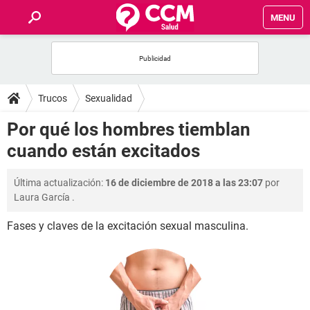
MENU
INICIO
FOROS
Trucos
Sexualidad
SALUD
Por qué los hombres tiemblan
cuando están excitados
FAMILIA
Última actualización:
16 de diciembre de 2018 a las 23:07
por
NUTRICIÓN
Laura García
.
Fases y claves de la excitación sexual masculina.
BIENESTAR
SEXUALIDAD
GLOSARIO