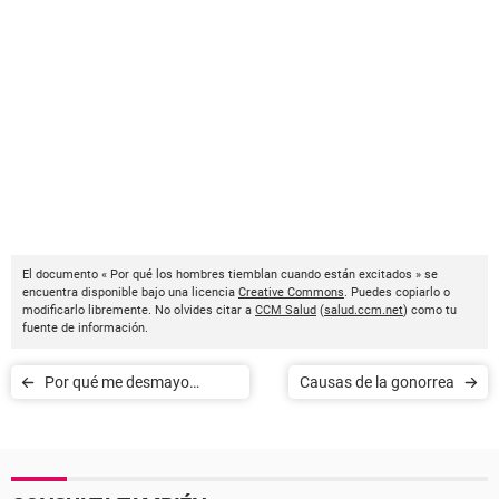
El documento « Por qué los hombres tiemblan cuando están excitados » se
encuentra disponible bajo una licencia
Creative Commons
. Puedes copiarlo o
modificarlo libremente. No olvides citar a
CCM Salud
(
salud.ccm.net
) como tu
fuente de información.
Por qué me desmayo
Causas de la gonorrea
después de tener un
orgasmo