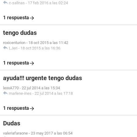
c-salinas
-
17 feb 2016 a las 02:24
1 respuesta
tengo dudas
roxicenturion
-
18 oct 2015 a las 11:42
LJeri
-
18 oct 2015 a las 16:36
1 respuesta
ayuda!!! urgente tengo dudas
lexxA770
-
22 jul 2014 a las 15:34
marlene-ines
-
22 jul 2014 a las 17:18
1 respuesta
Dudas
valeriafaraone
-
23 may 2017 a las 06:54