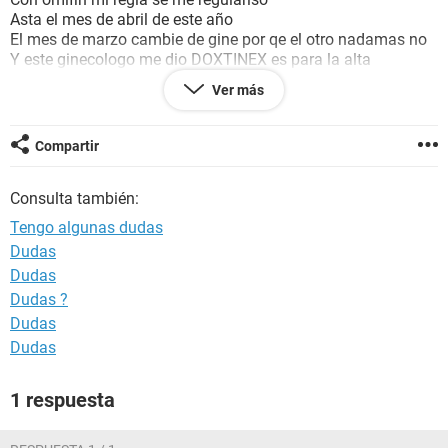
Asta el mes de abril de este año
El mes de marzo cambie de gine por qe el otro nadamas no
Y este ginecologo me dio DOXTINEX es para la alta
prolactina despues de averme tomado doxtinex qe fue el
Ver más
mes pasado esperaba mi periodo el 28 de mayo y hasta hoy
qe no me ha llegado mi periodo ya es 16 he tenido colicos
ustedes cren qe puedan ayudarme a resolver mi duda ?
Compartir
Consulta también:
Tengo algunas dudas
Dudas
Dudas
Dudas ?
Dudas
Dudas
1 respuesta