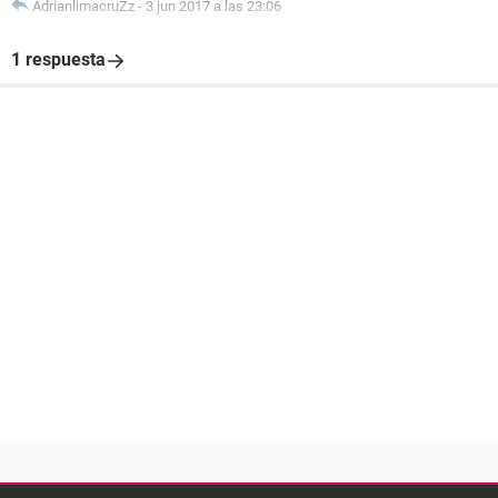
AdrianlimacruZz
-
3 jun 2017 a las 23:06
1 respuesta