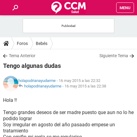
MENU
INICIO
FOROS
Foros
Bebés
SALUD
Tema Anterior
Siguiente Tema
Tengo algunas dudas
FAMILIA
holapodrianayudarme
- 16 may 2015 a las 22:32
NUTRICIÓN
holapodrianayudarme
-
16 may 2015 a las 22:38
Hola !!
BIENESTAR
Tengo grandes deseos de ser madre puesto que aun no lo he
SEXUALIDAD
podido lograr
Soy irregular en agosto del año pasaado empese un
tratamiento
GLOSARIO
Con omifin mi regla se me regulariso