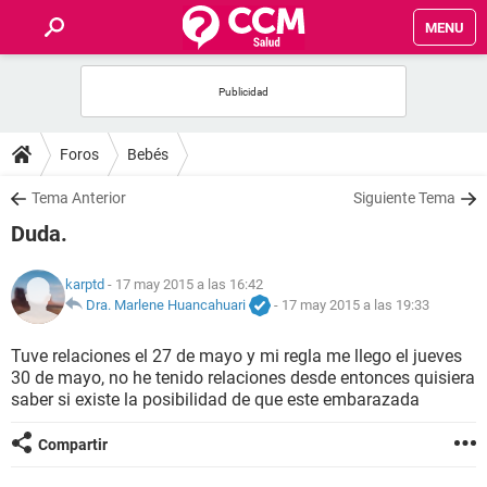
MENU
INICIO
FOROS
Foros
Bebés
SALUD
Tema Anterior
Siguiente Tema
Duda.
FAMILIA
karptd
- 17 may 2015 a las 16:42
NUTRICIÓN
Dra. Marlene Huancahuari
-
17 may 2015 a las 19:33
Tuve relaciones el 27 de mayo y mi regla me llego el jueves
BIENESTAR
30 de mayo, no he tenido relaciones desde entonces quisiera
saber si existe la posibilidad de que este embarazada
SEXUALIDAD
Compartir
GLOSARIO