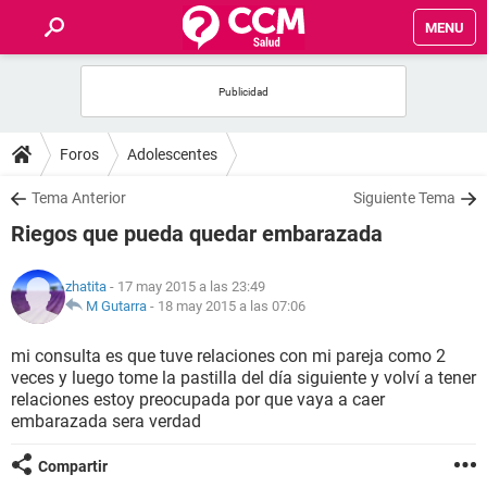
MENU
INICIO
FOROS
Foros
Adolescentes
SALUD
Tema Anterior
Siguiente Tema
Riegos que pueda quedar embarazada
FAMILIA
zhatita
- 17 may 2015 a las 23:49
NUTRICIÓN
M Gutarra
-
18 may 2015 a las 07:06
mi consulta es que tuve relaciones con mi pareja como 2
BIENESTAR
veces y luego tome la pastilla del día siguiente y volví a tener
relaciones estoy preocupada por que vaya a caer
SEXUALIDAD
embarazada sera verdad
Compartir
GLOSARIO