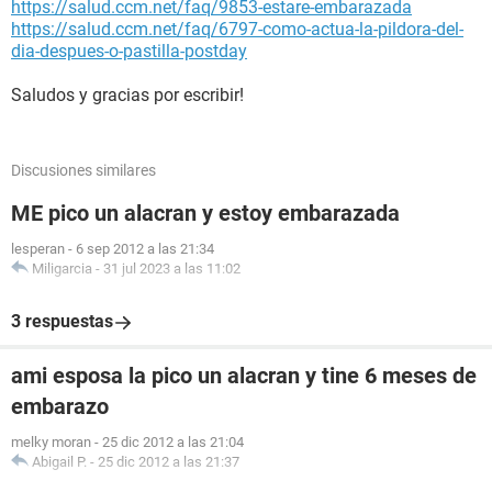
https://salud.ccm.net/faq/9853-estare-embarazada
https://salud.ccm.net/faq/6797-como-actua-la-pildora-del-
dia-despues-o-pastilla-postday
Saludos y gracias por escribir!
Discusiones similares
ME pico un alacran y estoy embarazada
lesperan
-
6 sep 2012 a las 21:34
Miligarcia
-
31 jul 2023 a las 11:02
3 respuestas
ami esposa la pico un alacran y tine 6 meses de
embarazo
melky moran
-
25 dic 2012 a las 21:04
Abigail P.
-
25 dic 2012 a las 21:37