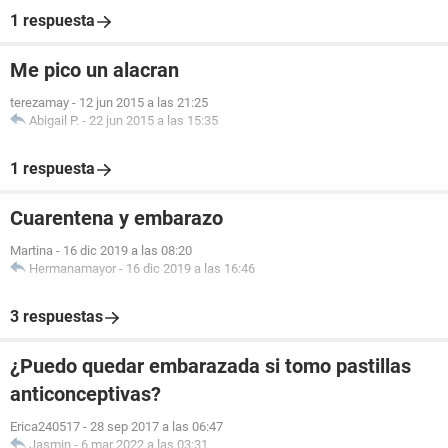
1 respuesta
Me pico un alacran
terezamay
-
12 jun 2015 a las 21:25
Abigail P.
-
22 jun 2015 a las 15:35
1 respuesta
Cuarentena y embarazo
Martina
-
16 dic 2019 a las 08:20
Hermanamayor
-
16 dic 2019 a las 16:46
3 respuestas
¿Puedo quedar embarazada si tomo pastillas
anticonceptivas?
Erica240517
-
28 sep 2017 a las 06:47
Jasmin
-
6 mar 2022 a las 03:31