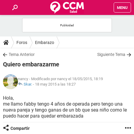
MENU
INICIO
FOROS
Foros
Embarazo
SALUD
Tema Anterior
Siguiente Tema
Quiero embarazarme
FAMILIA
nancy
- Modificado por nancy el 18/05/2015, 18:19
NUTRICIÓN
Skar.
-
18 may 2015 a las 18:27
Hola,
BIENESTAR
me llamo fabby tengo 4 años de operada pero tengo una
nueva pareja y tengo ganas de un bb que sea niño como le
SEXUALIDAD
puedo hacer para quedar embarazada
Compartir
GLOSARIO