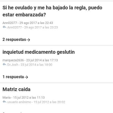
Si he ovulado y me ha bajado la regla, puedo
estar embarazada?
Ann02077
-
29 ago 2017 a las 22:43
Ann02077
-
29 ago 2017 a las 23:23
2 respuestas
inquietud medicamento geslutin
marqueza2636
-
23 jul 2014 a las 17:13
Dr.Josh
-
23 jul 2014 a las 18:00
1 respuesta
Matriz caida
Maria
-
15 jul 2012 a las 11:13
usuario anónimo
-
15 jul 2012 a las 20:02