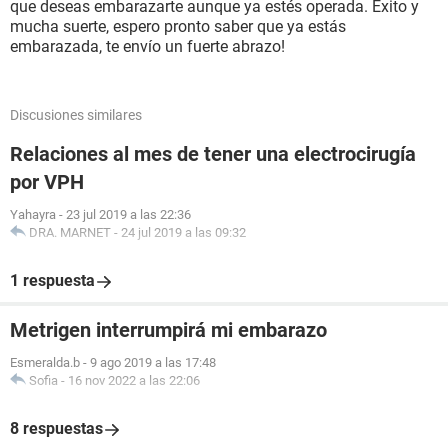
que deseas embarazarte aunque ya estés operada. Éxito y
mucha suerte, espero pronto saber que ya estás
embarazada, te envío un fuerte abrazo!
Discusiones similares
Relaciones al mes de tener una electrocirugía
por VPH
Yahayra
-
23 jul 2019 a las 22:36
DRA. MARNET
-
24 jul 2019 a las 09:32
1 respuesta
Metrigen interrumpirá mi embarazo
Esmeralda.b
-
9 ago 2019 a las 17:48
Sofia
-
16 nov 2022 a las 22:06
8 respuestas