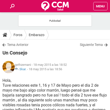
MENU
INICIO
FOROS
Foros
Embarazo
SALUD
Tema Anterior
Siguiente Tema
Un Consejo
FAMILIA
gethzemani
- 18 may 2015 a las 18:52
NUTRICIÓN
Skar.
-
18 may 2015 a las 18:56
Hola,
BIENESTAR
Tuve relaciones este 1, 16 y 17 de Mayo pero el día 2 de
mayo me bajo algo color marrón, luego pensé que me
SEXUALIDAD
bajaría sangrado pero no fue así ! todo el día 2 tuve ese flujo
marrón , al día siguiente solo unas manchas muy poco
visibles rosadas tenia pocos cólicos nada fuertes, y el
GLOSARIO
vientre inflamado ! Me gustaría que me ayudaran a decirme