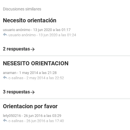
Discusiones similares
Necesito orientación
usuario anónimo
-
13 jun 2020 a las 01:17
usuario anónimo
-
13 jun 2020 a las 01:24
2 respuestas
NESESITO ORIENTACION
anaman
-
1 may 2014 a las 21:28
c-salinas
-
2 may 2014 a las 22:52
3 respuestas
Orientacion por favor
lety050216
-
26 jun 2016 a las 03:29
c-salinas
-
26 jun 2016 a las 17:40