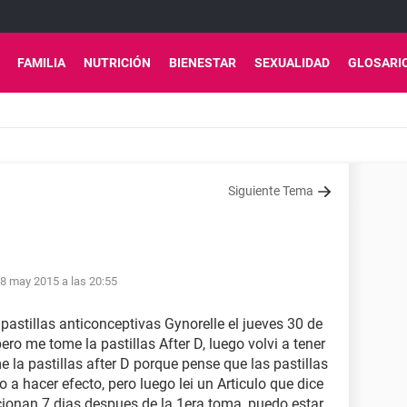
FAMILIA
NUTRICIÓN
BIENESTAR
SEXUALIDAD
GLOSARI
Siguiente Tema
8 may 2015 a las 20:55
astillas anticonceptivas Gynorelle el jueves 30 de
pero me tome la pastillas After D, luego volvi a tener
e la pastillas after D porque pense que las pastillas
a hacer efecto, pero luego lei un Articulo que dice
ionan 7 dias despues de la 1era toma, puedo estar