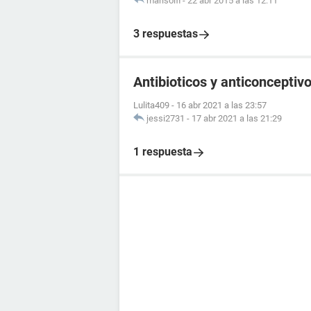
marisolfl
-
22 abr 2015 a las 12:11
3 respuestas
Antibioticos y anticonceptiv
Lulita409
-
16 abr 2021 a las 23:57
jessi2731
-
17 abr 2021 a las 21:29
1 respuesta