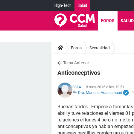
High-Tech
Salud
FOROS
SALUD
Foros
Sexualidad
Tema Anterior
Anticonceptivos
0314
- 18 may 2015 a las 19:51
Dra. Marlene Huancahuari
-
1
Buenas tardes.. Empece a tomar las p
abril y tuve relaciones el viernes 01 
relaciones el lunes 4 pero no me tom
anticonceptivas ya habian empezado 
que esas pastillas comienzan a func