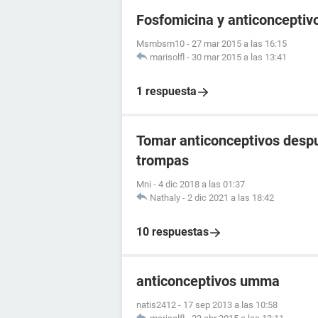
Fosfomicina y anticonceptivo
Msmbsm10
-
27 mar 2015 a las 16:15
marisolfl
-
30 mar 2015 a las 13:41
1 respuesta
Tomar anticonceptivos despu
trompas
Mni
-
4 dic 2018 a las 01:37
Nathaly
-
2 dic 2021 a las 18:42
10 respuestas
anticonceptivos umma
natis2412
-
17 sep 2013 a las 10:58