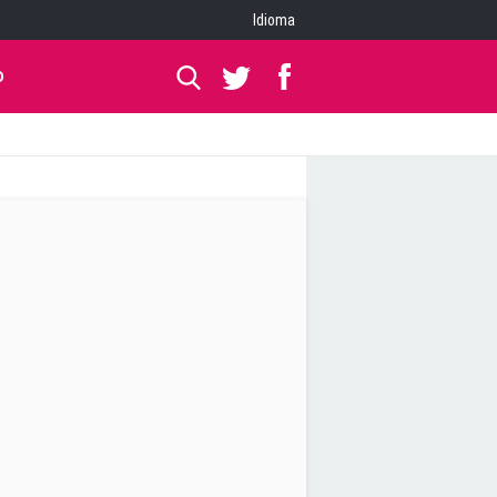
Idioma
O