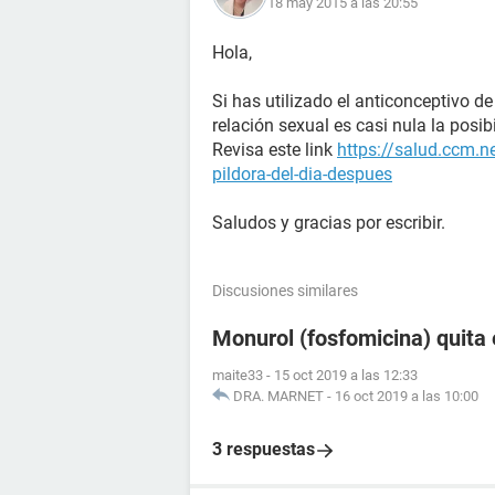
18 may 2015 a las 20:55
Hola,
Si has utilizado el anticonceptivo d
relación sexual es casi nula la posi
Revisa este link
https://salud.ccm.n
pildora-del-dia-despues
Saludos y gracias por escribir.
Discusiones similares
Monurol (fosfomicina) quita 
maite33
-
15 oct 2019 a las 12:33
DRA. MARNET
-
16 oct 2019 a las 10:00
3 respuestas