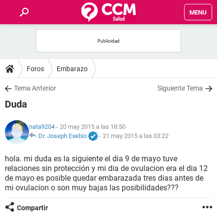
MENU
INICIO
FOROS
Foros
Embarazo
SALUD
Tema Anterior
Siguiente Tema
Duda
FAMILIA
nata9204
- 20 may 2015 a las 18:50
NUTRICIÓN
Dr. Joseph Exebio
-
21 may 2015 a las 03:22
hola. mi duda es la siguiente el dia 9 de mayo tuve
BIENESTAR
relaciones sin protección y mi dia de ovulacion era el dia 12
de mayo es posible quedar embarazada tres dias antes de
SEXUALIDAD
mi ovulacion o son muy bajas las posibilidades???
Compartir
GLOSARIO