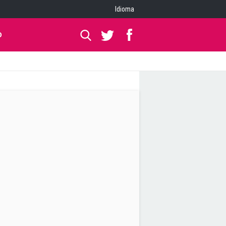
Idioma
O