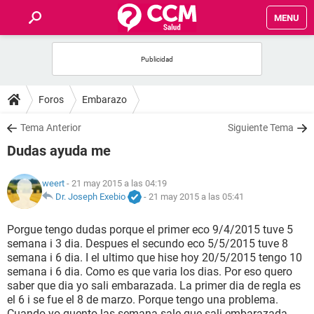
MENU
INICIO
FOROS
Foros
Embarazo
SALUD
Tema Anterior
Siguiente Tema
Dudas ayuda me
FAMILIA
weert
- 21 may 2015 a las 04:19
NUTRICIÓN
Dr. Joseph Exebio
-
21 may 2015 a las 05:41
Porgue tengo dudas porque el primer eco 9/4/2015 tuve 5
BIENESTAR
semana i 3 dia. Despues el secundo eco 5/5/2015 tuve 8
semana i 6 dia. I el ultimo que hise hoy 20/5/2015 tengo 10
SEXUALIDAD
semana i 6 dia. Como es que varia los dias. Por eso quero
saber que dia yo sali embarazada. La primer dia de regla es
el 6 i se fue el 8 de marzo. Porque tengo una problema.
GLOSARIO
Cuando yo quento las semana sale que sali embarazada