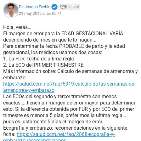
Dr. Joseph Exebio
16.358
21 may 2015 a las 05:41
Hola, verás...
El margen de error para la EDAD GESTACIONAL VARÍA
dependiendo del mes en que te lo hagan...
Para determinar la fecha PROBABLE de parto y la edad
gestacional, los médicos usamos dos cosas:
1. La FUR: fecha de ultima regla
2. La ECO del PRIMER TRISMESTRE
Más información sobre: Cálculo de semanas de amenorrea y
embarazo
https://salud.ccm.net/faq/5919-calculo-de-las-semanas-de-
amenorrea-y-embarazo
Las ECOs del segundo y tercer trimestre son menos
exactas.... tienen un margen de error mayor para determinar
esto. Si la diferencia obtenida por FUR y por ECO del primer
trimestre es menor a 5 días, preferimos la ultima regla....
pues es justamente 5 días el margen de error.
Ecografía y embarazo: recomendaciones en la siguiente
ficha:
https://salud.ccm.net/faq/2868-ecografia-y-
embarazo-recomendaciones