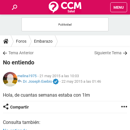
MENU
INICIO
FOROS
Foros
Embarazo
SALUD
Tema Anterior
Siguiente Tema
No entiendo
FAMILIA
melina1975
- 21 may 2015 a las 10:03
NUTRICIÓN
Dr. Joseph Exebio
-
22 may 2015 a las 01:46
Hola, de cuantas semanas estaba con 1lm
BIENESTAR
Compartir
SEXUALIDAD
Consulta también:
GLOSARIO