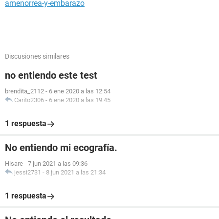
amenorrea-y-embarazo
Discusiones similares
no entiendo este test
brendita_2112
-
6 ene 2020 a las 12:54
Carito2306
-
6 ene 2020 a las 19:45
1 respuesta
No entiendo mi ecografía.
Hisare
-
7 jun 2021 a las 09:36
jessi2731
-
8 jun 2021 a las 21:34
1 respuesta