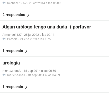
michael78852
-
25 oct 2014 a las 05:09
2 respuestas
Algun urólogo tengo una duda :( porfavor
Armando1127
-
25 jul 2022 a las 09:11
Patricia
-
24 ene 2023 a las 15:50
1 respuesta
urologia
moritazhendu
-
18 sep 2014 a las 00:50
marlene-ines
-
18 sep 2014 a las 04:09
1 respuesta