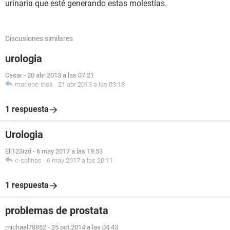
urinaria que esté generando estas molestías.
Discusiones similares
urologia
Cesar
-
20 abr 2013 a las 07:21
marlene-ines
-
21 abr 2013 a las 03:18
1 respuesta
Urologia
Eli123rzd
-
6 may 2017 a las 19:53
c-salinas
-
6 may 2017 a las 20:11
1 respuesta
problemas de prostata
michael78852
-
25 oct 2014 a las 04:43