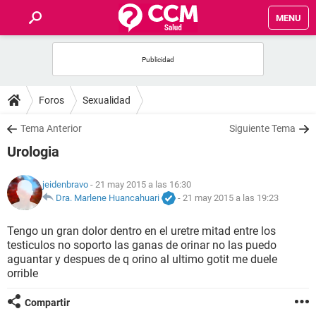
MENU
INICIO
FOROS
Foros
Sexualidad
SALUD
Tema Anterior
Siguiente Tema
Urologia
FAMILIA
jeidenbravo
- 21 may 2015 a las 16:30
NUTRICIÓN
Dra. Marlene Huancahuari
-
21 may 2015 a las 19:23
Tengo un gran dolor dentro en el uretre mitad entre los
BIENESTAR
testiculos no soporto las ganas de orinar no las puedo
aguantar y despues de q orino al ultimo gotit me duele
SEXUALIDAD
orrible
Compartir
GLOSARIO