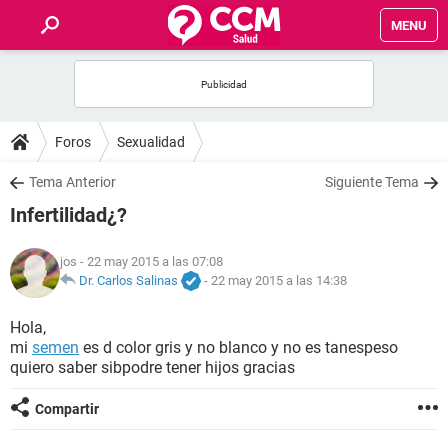
MENU
INICIO
FOROS
Foros
Sexualidad
SALUD
Tema Anterior
Siguiente Tema
Infertilidad¿?
FAMILIA
jos
- 22 may 2015 a las 07:08
NUTRICIÓN
Dr. Carlos Salinas
-
22 may 2015 a las 14:38
Hola,
BIENESTAR
mi
semen
es d color gris y no blanco y no es tanespeso
quiero saber sibpodre tener hijos gracias
SEXUALIDAD
Compartir
GLOSARIO