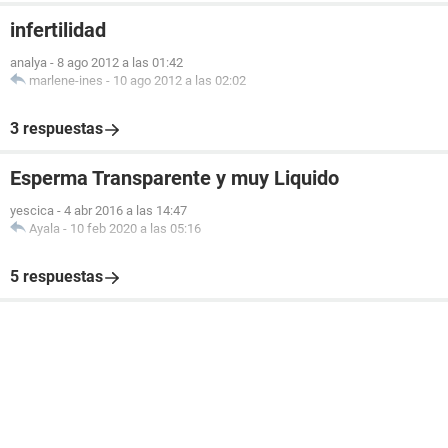
infertilidad
analya
-
8 ago 2012 a las 01:42
marlene-ines
-
10 ago 2012 a las 02:02
3 respuestas
Esperma Transparente y muy Liquido
yescica
-
4 abr 2016 a las 14:47
Ayala
-
10 feb 2020 a las 05:16
5 respuestas