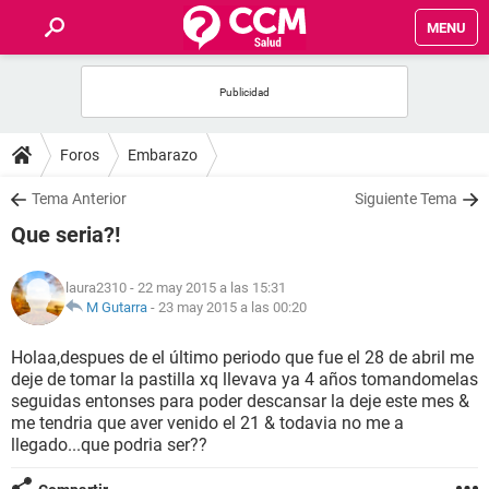
MENU
INICIO
FOROS
Foros
Embarazo
SALUD
Tema Anterior
Siguiente Tema
Que seria?!
FAMILIA
laura2310
- 22 may 2015 a las 15:31
NUTRICIÓN
M Gutarra
-
23 may 2015 a las 00:20
Holaa,despues de el último periodo que fue el 28 de abril me
BIENESTAR
deje de tomar la pastilla xq llevava ya 4 años tomandomelas
seguidas entonses para poder descansar la deje este mes &
SEXUALIDAD
me tendria que aver venido el 21 & todavia no me a
llegado...que podria ser??
GLOSARIO