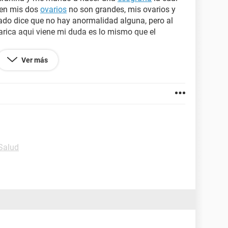
en mis dos
ovarios
no son grandes, mis ovarios y
ado dice que no hay anormalidad alguna, pero al
varica aqui viene mi duda es lo mismo que el
Ver más
o cuando mi esposo era mi novio tome bastantes
de 5 o 6 paquetes en un mes.
-Salud