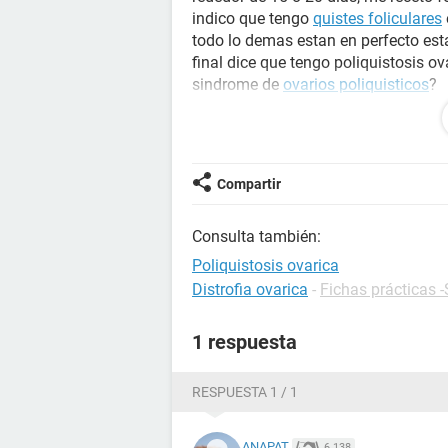
indico que tengo
quistes foliculares
todo lo demas estan en perfecto est
final dice que tengo poliquistosis o
sindrome de
ovarios poliquisticos
?
Podre embarazarme?
Porque se forman los quistes?
Tengo miedo porque en algún tiemp
pastillas de emergencia, al rededor 
Compartir
AYUDA...!
Consulta también:
Poliquistosis ovarica
Distrofia ovarica
-
Fichas prácticas 
1 respuesta
RESPUESTA 1 / 1
ANAPAT
6.138