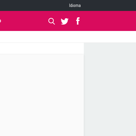
Idioma
O