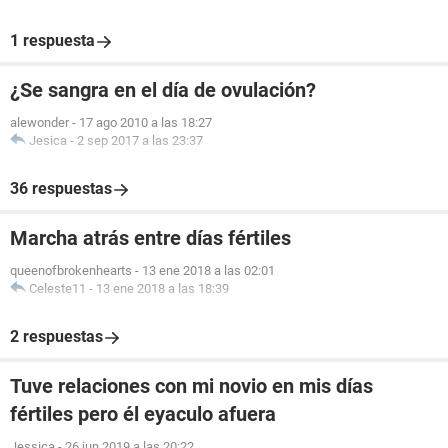
1 respuesta
¿Se sangra en el día de ovulación?
alewonder
-
17 ago 2010 a las 18:27
Jesica
-
2 sep 2017 a las 23:37
36 respuestas
Marcha atrás entre días fértiles
queenofbrokenhearts
-
13 ene 2018 a las 02:01
Celeste11
-
13 ene 2018 a las 18:39
2 respuestas
Tuve relaciones con mi novio en mis días
fértiles pero él eyaculo afuera
Jessica
-
26 jun 2019 a las 20:22