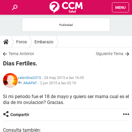
MENU
INICIO
FOROS
Foros
Embarazo
SALUD
Tema Anterior
Siguiente Tema
Dias Fertiles.
FAMILIA
valentina2315
- 24 may 2015 a las 16:55
NUTRICIÓN
ANAPAT
-
2 jun 2015 a las 02:19
Si mi periodo fue el 18 de mayo y quiero ser mama cual es el
BIENESTAR
dia de mi ovulacion? Gracias.
SEXUALIDAD
Compartir
GLOSARIO
Consulta también: