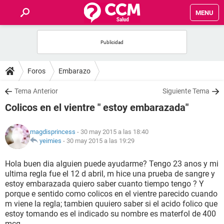
MENU
INICIO
FOROS
Foros
Embarazo
SALUD
Tema Anterior
Siguiente Tema
Colicos en el vientre " estoy embarazada"
FAMILIA
magdisprincess
- 30 may 2015 a las 18:40
NUTRICIÓN
yeimies
-
30 may 2015 a las 19:29
Hola buen dia alguien puede ayudarme? Tengo 23 anos y mi
BIENESTAR
ultima regla fue el 12 d abril, m hice una prueba de sangre y
estoy embarazada quiero saber cuanto tiempo tengo ? Y
SEXUALIDAD
porque e sentido como colicos en el vientre parecido cuando
m viene la regla; tambien quuiero saber si el acido folico que
estoy tomando es el indicado su nombre es materfol de 400
GLOSARIO
mcg