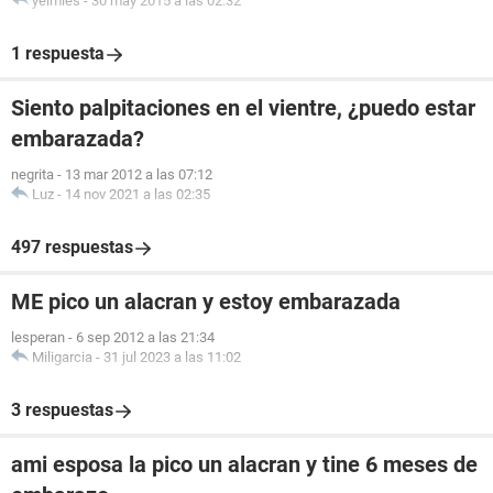
yeimies
-
30 may 2015 a las 02:32
1 respuesta
Siento palpitaciones en el vientre, ¿puedo estar
embarazada?
negrita
-
13 mar 2012 a las 07:12
Luz
-
14 nov 2021 a las 02:35
497 respuestas
ME pico un alacran y estoy embarazada
lesperan
-
6 sep 2012 a las 21:34
Miligarcia
-
31 jul 2023 a las 11:02
3 respuestas
ami esposa la pico un alacran y tine 6 meses de