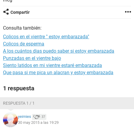
Compartir
Consulta también:
Colicos en el vientre " estoy embarazada"
Colicos de esperma
A los cuántos dias puedo saber si estoy embarazada
Punzadas en el vientre bajo
Siento latidos en mi vientre estaré embarazada
Que pasa si me pica un alacran y estoy embarazada
1 respuesta
RESPUESTA 1 / 1
yeimies
37
30 may 2015 a las 19:29