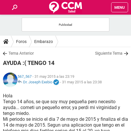
MENU
INICIO
FOROS
Foros
Embarazo
SALUD
Tema Anterior
Siguiente Tema
AYUDA :( TENGO 14
FAMILIA
567_567
- 31 may 2015 a las 23:19
NUTRICIÓN
Dr. Joseph Exebio
-
31 may 2015 a las 23:38
Hola
BIENESTAR
Tengo 14 años, se que soy muy pequeña pero necesito
ayuda... cometi un pequeño error, ya perdi mi virginidad y
SEXUALIDAD
tengo miedo.
Mi periodo se inicio el dia 7 de mayo de 2015 y finaliza el dia
14 de mayo de 2015. Segun una aplicacion que tengo en el
GLOSARIO
telefono mis dias fertiles serian del 15 al 20, yo tuve