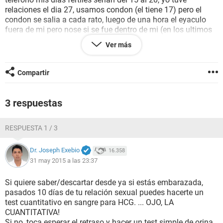
relaciones el dia 27, usamos condon (el tiene 17) pero el
condon se salia a cada rato, luego de una hora el eyaculo
fuera de mi pero nose si se fue dentro de mi (en los ultimos
10 minutos lo hicimos sin condon). La cosa es que segun
Ver más
esta aplicacion me deberia llegar el dia 2 de junio, quedan
dos dias y ni sintomas tengo, osea me duelen las caderas
pero nada mas, no me duele el utero, tengo miedo que haber
Compartir
quedado embarazada.
Segun mi periodo es de 21 a 23 dias app.
Necesito su ayuda lo antes posible, estoy dispuesta a
3 respuestas
aceptar retos o nose.
Gracias.
RESPUESTA 1 / 3
Dr. Joseph Exebio
16.358
31 may 2015 a las 23:37
Si quiere saber/descartar desde ya si estás embarazada,
pasados 10 días de tu relación sexual puedes hacerte un
test cuantitativo en sangre para HCG. ... OJO, LA
CUANTITATIVA!
Si no, toca esperar el retraso y hacer un test simple de orina.