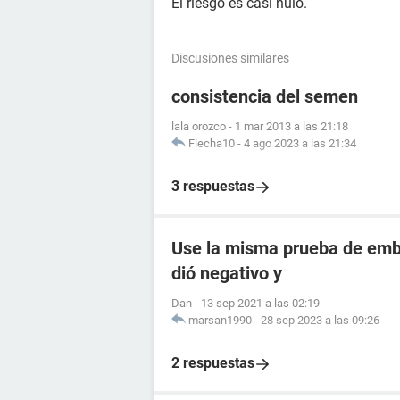
El riesgo es casi nulo.
Discusiones similares
consistencia del semen
lala orozco
-
1 mar 2013 a las 21:18
Flecha10
-
4 ago 2023 a las 21:34
3 respuestas
Use la misma prueba de emba
dió negativo y
Dan
-
13 sep 2021 a las 02:19
marsan1990
-
28 sep 2023 a las 09:26
2 respuestas