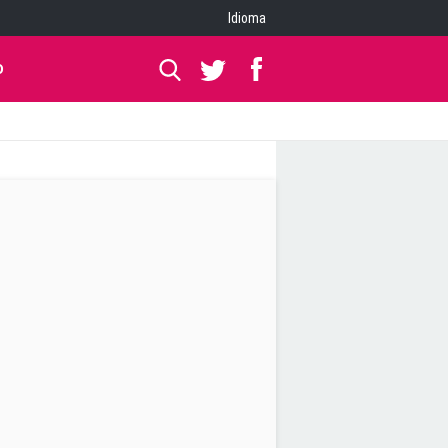
Idioma
O