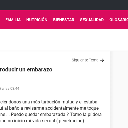
FAMILIA
NUTRICIÓN
BIENESTAR
SEXUALIDAD
GLOSARI
Siguiente Tema
roducir un embarazo
5 a las 03:44
aciéndonos una más turbación mutua y el estaba
i al baño a revisarme accidentalmente me toque
ne ... Puedo quedar embarazada ? Tomo la píldora
aun no inicio mi vida sexual ( penetracion)