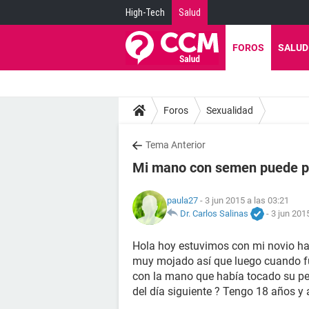
High-Tech
Salud
FOROS
SALUD
Foros
Sexualidad
Tema Anterior
Mi mano con semen puede p
paula27
- 3 jun 2015 a las 03:21
Dr. Carlos Salinas
-
3 jun 201
Hola hoy estuvimos con mi novio h
muy mojado así que luego cuando fu
con la mano que había tocado su pe
del día siguiente ? Tengo 18 años y 