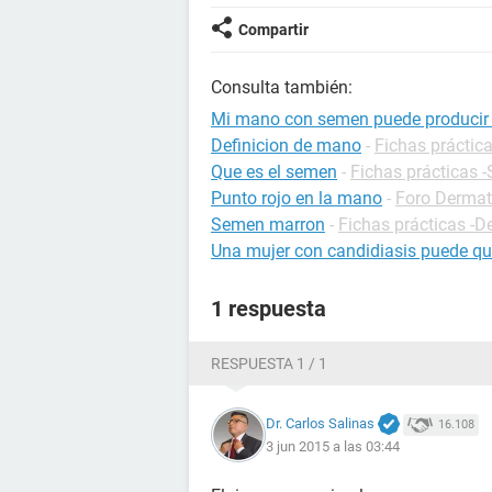
Compartir
Consulta también:
Mi mano con semen puede producir
Definicion de mano
-
Fichas práctica
Que es el semen
-
Fichas prácticas 
Punto rojo en la mano
-
Foro Dermat
Semen marron
-
Fichas prácticas -D
Una mujer con candidiasis puede q
1 respuesta
RESPUESTA 1 / 1
Dr. Carlos Salinas
16.108
3 jun 2015 a las 03:44