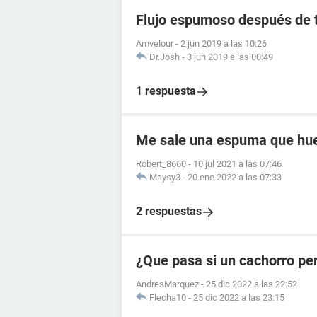
Flujo espumoso después de t
Amvelour
-
2 jun 2019 a las 10:26
Dr.Josh
-
3 jun 2019 a las 00:49
1 respuesta
Me sale una espuma que huel
Robert_8660
-
10 jul 2021 a las 07:46
Maysy3
-
20 ene 2022 a las 07:33
2 respuestas
¿Que pasa si un cachorro pe
AndresMarquez
-
25 dic 2022 a las 22:52
Flecha10
-
25 dic 2022 a las 23:15